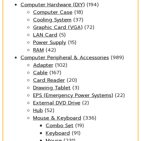
Computer Hardware (DIY)
(194)
Computer Case
(18)
Cooling System
(37)
Graphic Card (VGA)
(72)
LAN Card
(5)
Power Supply
(15)
RAM
(42)
Computer Peripheral & Accessories
(989)
Adapter
(102)
Cable
(167)
Card Reader
(20)
Drawing Tablet
(3)
EPS (Emergency Power Systems)
(22)
External DVD Drive
(2)
Hub
(52)
Mouse & Keyboard
(336)
Combo Set
(19)
Keyboard
(91)
Mouse
(231)