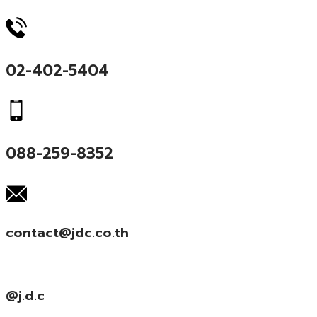
02-402-5404
088-259-8352
contact@jdc.co.th
@j.d.c