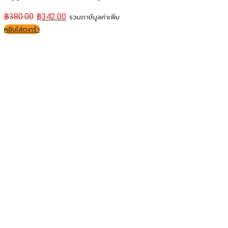
฿
380.00
฿
342.00
รวมภาษีมูลค่าเพิ่ม
หยิบใส่ตะกร้า