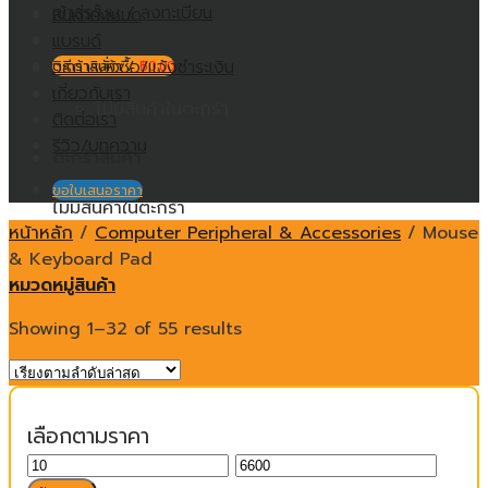
เข้าสู่ระบบ / ลงทะเบียน
สินค้าทั้งหมด
แบรนด์
วิธีการสั่งซื้อ/แจ้งชำระเงิน
ตะกร้าสินค้า /
฿
0.00
เกี่ยวกับเรา
ไม่มีสินค้าในตะกร้า
ติดต่อเรา
รีวิว/บทความ
ตะกร้าสินค้า
ขอใบเสนอราคา
ไม่มีสินค้าในตะกร้า
หน้าหลัก
/
Computer Peripheral & Accessories
/
Mouse
& Keyboard Pad
หมวดหมู่สินค้า
Showing 1–32 of 55 results
เลือกตามราคา
ราคา
ราคา