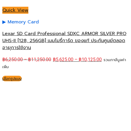
Quick View
Memory Card
Lexar SD Card Professional SDXC ARMOR SILVER PRO
UHS-II [128, 256GB] เมมโมรี่การ์ด ของแท้ ประกันศูนย์ตลอด
อายุการใช้งาน
฿
6,250.00
–
฿
11,250.00
฿
5,625.00
–
฿
10,125.00
รวมภาษีมูลค่า
เพิ่ม
เลือกรูปแบบ