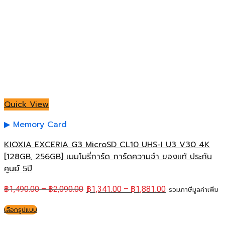
Quick View
Memory Card
KIOXIA EXCERIA G3 MicroSD CL10 UHS-I U3 V30 4K
[128GB, 256GB] เมมโมรี่การ์ด การ์ดความจำ ของแท้ ประกัน
ศูนย์ 5ปี
฿
1,490.00
–
฿
2,090.00
฿
1,341.00
–
฿
1,881.00
รวมภาษีมูลค่าเพิ่ม
เลือกรูปแบบ