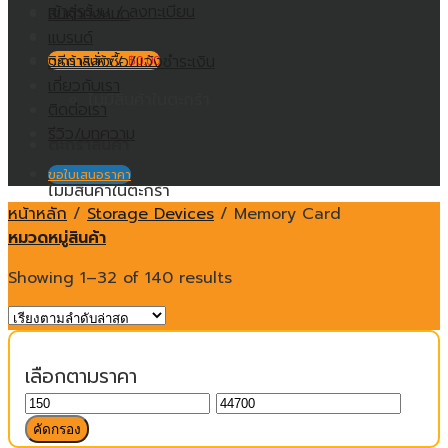
เข้าสู่ระบบ / ลงทะเบียน
สินค้าทั้งหมด
แบรนด์
วิธีการสั่งซื้อ/แจ้งชำระเงิน
ตะกร้าสินค้า /
฿
0.00
เกี่ยวกับเรา
ไม่มีสินค้าในตะกร้า
ติดต่อเรา
รีวิว/บทความ
ตะกร้าสินค้า
ขอใบเสนอราคา
ไม่มีสินค้าในตะกร้า
หน้าหลัก
/
Storage Devices
/
Memory Card
หมวดหมู่สินค้า
Showing 1–32 of 140 results
เลือกตามราคา
ราคา
ราคา
ต่ำ
สูงสุด
คัดกรอง