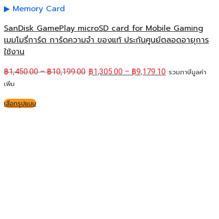
Memory Card
SanDisk GamePlay microSD card for Mobile Gaming
เมมโมรี่การ์ด การ์ดความจำ ของแท้ ประกันศูนย์ตลอดอายุการ
ใช้งาน
฿
1,450.00
–
฿
10,199.00
฿
1,305.00
–
฿
9,179.10
รวมภาษีมูลค่า
เพิ่ม
เลือกรูปแบบ