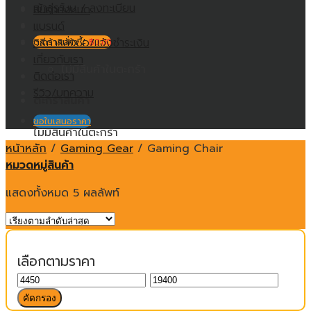
เข้าสู่ระบบ / ลงทะเบียน
สินค้าทั้งหมด
แบรนด์
วิธีการสั่งซื้อ/แจ้งชำระเงิน
ตะกร้าสินค้า /
฿
0.00
เกี่ยวกับเรา
ไม่มีสินค้าในตะกร้า
ติดต่อเรา
รีวิว/บทความ
ตะกร้าสินค้า
ขอใบเสนอราคา
ไม่มีสินค้าในตะกร้า
หน้าหลัก
/
Gaming Gear
/
Gaming Chair
หมวดหมู่สินค้า
แสดงทั้งหมด 5 ผลลัพท์
เลือกตามราคา
ราคา
ราคา
ต่ำ
สูงสุด
คัดกรอง