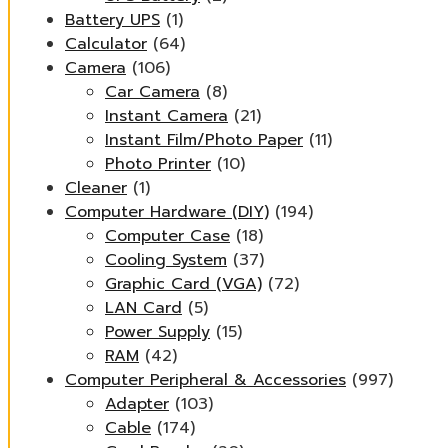
Battery UPS
(1)
Calculator
(64)
Camera
(106)
Car Camera
(8)
Instant Camera
(21)
Instant Film/Photo Paper
(11)
Photo Printer
(10)
Cleaner
(1)
Computer Hardware (DIY)
(194)
Computer Case
(18)
Cooling System
(37)
Graphic Card (VGA)
(72)
LAN Card
(5)
Power Supply
(15)
RAM
(42)
Computer Peripheral & Accessories
(997)
Adapter
(103)
Cable
(174)