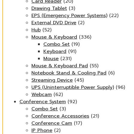
Card Reader
(20)
Drawing Tablet
(3)
EPS (Emergency Power Systems)
(22)
External DVD Drive
(2)
Hub
(52)
Mouse & Keyboard
(336)
Combo Set
(19)
Keyboard
(91)
Mouse
(231)
Mouse & Keyboard Pad
(55)
Notebook Stand & Cooling Pad
(6)
Streaming Device
(45)
UPS (Uninterruptible Power Supply)
(96)
Webcam
(62)
Conference System
(92)
Combo Set
(3)
Conference Accessories
(21)
Conference Cam
(17)
IP Phone
(2)