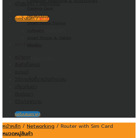
Computer Peripheral & Accessories
เข้าสู่ระบบ / ลงทะเบียน
Gaming Gear
Networking
ตะกร้าสินค้า /
฿
0.00
Smart Home Device
ไม่มีสินค้าในตะกร้า
Software
Smart Phone & Tablet
ตะกร้าสินค้า
Monitor
หน้าแรก
ไม่มีสินค้าในตะกร้า
สินค้าทั้งหมด
แบรนด์
วิธีการสั่งซื้อ/แจ้งชำระเงิน
เกี่ยวกับเรา
ติดต่อเรา
รีวิว/บทความ
ขอใบเสนอราคา
หน้าหลัก
/
Networking
/
Router with Sim Card
หมวดหมู่สินค้า