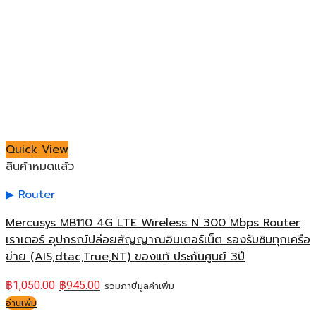
Quick View
สินค้าหมดแล้ว
Router
Mercusys MB110 4G LTE Wireless N 300 Mbps Router
เราเตอร์ อุปกรณ์ปล่อยสัญญาณอินเตอร์เน็ต รองรับซิมทุกเครือ
ข่าย (AIS,dtac,True,NT) ของแท้ ประกันศูนย์ 3ปี
฿
1,050.00
฿
945.00
รวมภาษีมูลค่าเพิ่ม
อ่านเพิ่ม