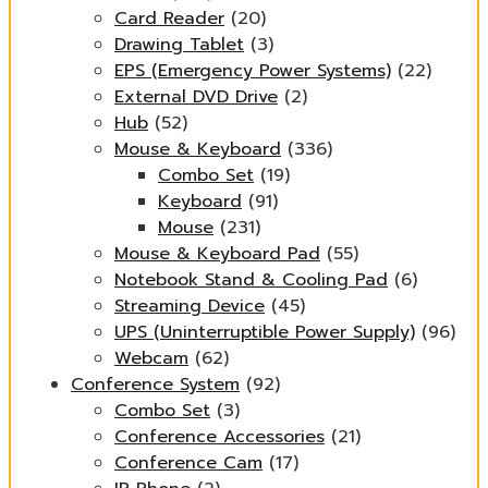
Card Reader
(20)
Drawing Tablet
(3)
EPS (Emergency Power Systems)
(22)
External DVD Drive
(2)
Hub
(52)
Mouse & Keyboard
(336)
Combo Set
(19)
Keyboard
(91)
Mouse
(231)
Mouse & Keyboard Pad
(55)
Notebook Stand & Cooling Pad
(6)
Streaming Device
(45)
UPS (Uninterruptible Power Supply)
(96)
Webcam
(62)
Conference System
(92)
Combo Set
(3)
Conference Accessories
(21)
Conference Cam
(17)