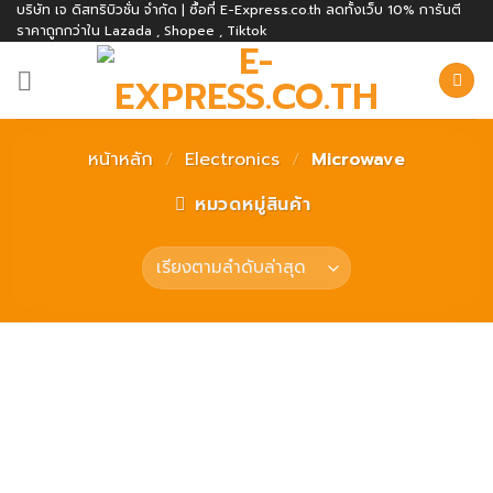
Skip
บริษัท เจ ดิสทริบิวชั่น จำกัด | ซื้อที่ E-Express.co.th ลดทั้งเว็บ 10% การันตี
ราคาถูกกว่าใน Lazada , Shopee , Tiktok
to
content
หน้าหลัก
/
Electronics
/
Microwave
หมวดหมู่สินค้า