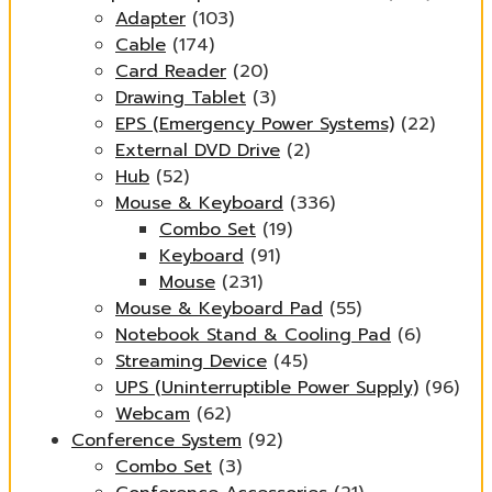
Adapter
(103)
Cable
(174)
Card Reader
(20)
Drawing Tablet
(3)
EPS (Emergency Power Systems)
(22)
External DVD Drive
(2)
Hub
(52)
Mouse & Keyboard
(336)
Combo Set
(19)
Keyboard
(91)
Mouse
(231)
Mouse & Keyboard Pad
(55)
Notebook Stand & Cooling Pad
(6)
Streaming Device
(45)
UPS (Uninterruptible Power Supply)
(96)
Webcam
(62)
Conference System
(92)
Combo Set
(3)