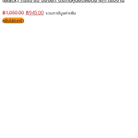
[Black] กระเป๋าเป้ ของแท้ ประกันศูนย์ตลอดอายุการใช้งาน
฿
1,050.00
฿
945.00
รวมภาษีมูลค่าเพิ่ม
หยิบใส่ตะกร้า