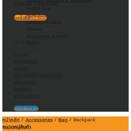
Computer Peripheral & Accessories
เข้าสู่ระบบ / ลงทะเบียน
Gaming Gear
Networking
ตะกร้าสินค้า /
฿
0.00
Smart Home Device
ไม่มีสินค้าในตะกร้า
Software
Smart Phone & Tablet
ตะกร้าสินค้า
Monitor
หน้าแรก
ไม่มีสินค้าในตะกร้า
สินค้าทั้งหมด
แบรนด์
วิธีการสั่งซื้อ/แจ้งชำระเงิน
เกี่ยวกับเรา
ติดต่อเรา
รีวิว/บทความ
ขอใบเสนอราคา
หน้าหลัก
/
Accessories
/
Bag
/
Backpack
หมวดหมู่สินค้า