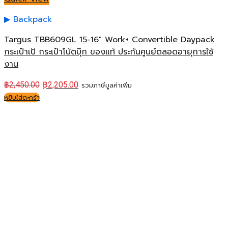
Backpack
Targus TBB609GL 15-16″ Work+ Convertible Daypack
กระเป๋าเป้ กระเป๋าโน้ตบุ๊ก ของแท้ ประกันศูนย์ตลอดอายุการใช้
งาน
฿
2,450.00
฿
2,205.00
รวมภาษีมูลค่าเพิ่ม
หยิบใส่ตะกร้า