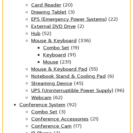
Card Reader
(20)
Drawing Tablet
(3)
EPS (Emergency Power Systems)
(22)
External DVD Drive
(2)
Hub
(52)
Mouse & Keyboard
(336)
Combo Set
(19)
Keyboard
(91)
Mouse
(231)
Mouse & Keyboard Pad
(55)
Notebook Stand & Cooling Pad
(6)
Streaming Device
(45)
UPS (Uninterruptible Power Supply)
(96)
Webcam
(62)
Conference System
(92)
Combo Set
(3)
Conference Accessories
(21)
Conference Cam
(17)