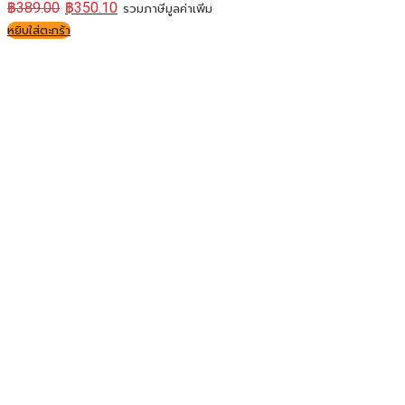
฿
389.00
฿
350.10
รวมภาษีมูลค่าเพิ่ม
หยิบใส่ตะกร้า