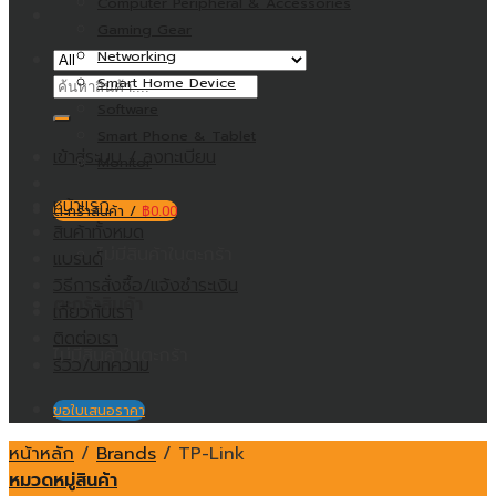
Computer Peripheral & Accessories
Gaming Gear
Networking
ค้นหา:
Smart Home Device
Software
Smart Phone & Tablet
เข้าสู่ระบบ / ลงทะเบียน
Monitor
หน้าแรก
ตะกร้าสินค้า /
฿
0.00
สินค้าทั้งหมด
ไม่มีสินค้าในตะกร้า
แบรนด์
วิธีการสั่งซื้อ/แจ้งชำระเงิน
ตะกร้าสินค้า
เกี่ยวกับเรา
ติดต่อเรา
ไม่มีสินค้าในตะกร้า
รีวิว/บทความ
ขอใบเสนอราคา
หน้าหลัก
/
Brands
/
TP-Link
หมวดหมู่สินค้า