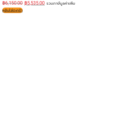
฿
6,150.00
฿
5,535.00
รวมภาษีมูลค่าเพิ่ม
หยิบใส่ตะกร้า