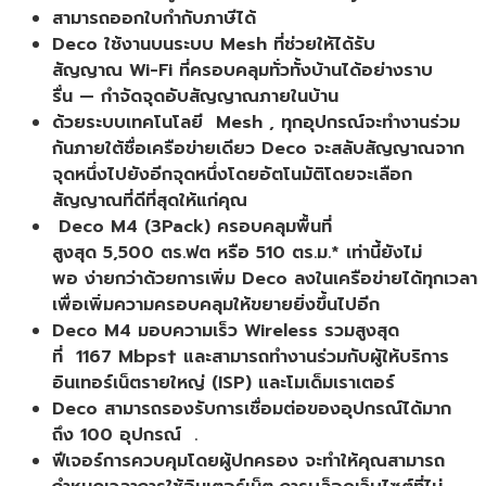
สามารถออกใบกำกับภาษีได้
Deco ใช้งานบนระบบ Mesh ที่ช่วยให้ได้รับ
สัญญาณ Wi-Fi ที่ครอบคลุมทั่วทั้งบ้านได้อย่างราบ
รื่น — กำจัดจุดอับสัญญาณภายในบ้าน
ด้วยระบบเทคโนโลยี Mesh , ทุกอุปกรณ์จะทำงานร่วม
กันภายใต้ชื่อเครือข่ายเดียว Deco จะสลับสัญญาณจาก
จุดหนึ่งไปยังอีกจุดหนึ่งโดยอัตโนมัติโดยจะเลือก
สัญญาณที่ดีที่สุดให้แก่คุณ
Deco M4 (3Pack) ครอบคลุมพื้นที่
สูงสุด 5,500 ตร.ฟต หรือ 510 ตร.ม.* เท่านี้ยังไม่
พอ ง่ายกว่าด้วยการเพิ่ม Deco ลงในเครือข่ายได้ทุกเวลา
เพื่อเพิ่มความครอบคลุมให้ขยายยิ่งขึ้นไปอีก
Deco M4 มอบความเร็ว Wireless รวมสูงสุด
ที่ 1167 Mbps† และสามารถทำงานร่วมกับผู้ให้บริการ
อินเทอร์เน็ตรายใหญ่ (ISP) และโมเด็มเราเตอร์
Deco สามารถรองรับการเชื่อมต่อของอุปกรณ์ได้มาก
ถึง 100 อุปกรณ์ .
ฟีเจอร์การควบคุมโดยผู้ปกครอง จะทำให้คุณสามารถ