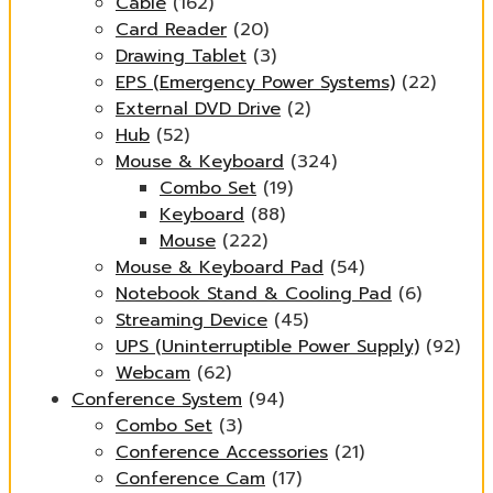
Cable
(162)
Card Reader
(20)
Drawing Tablet
(3)
EPS (Emergency Power Systems)
(22)
External DVD Drive
(2)
Hub
(52)
Mouse & Keyboard
(324)
Combo Set
(19)
Keyboard
(88)
Mouse
(222)
Mouse & Keyboard Pad
(54)
Notebook Stand & Cooling Pad
(6)
Streaming Device
(45)
UPS (Uninterruptible Power Supply)
(92)
Webcam
(62)
Conference System
(94)
Combo Set
(3)
Conference Accessories
(21)
Conference Cam
(17)