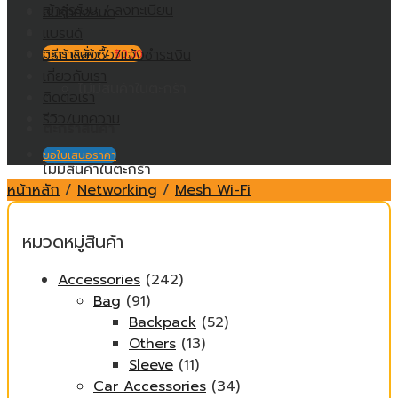
เข้าสู่ระบบ / ลงทะเบียน
สินค้าทั้งหมด
แบรนด์
วิธีการสั่งซื้อ/แจ้งชำระเงิน
ตะกร้าสินค้า /
฿
0.00
เกี่ยวกับเรา
ไม่มีสินค้าในตะกร้า
ติดต่อเรา
รีวิว/บทความ
ตะกร้าสินค้า
ขอใบเสนอราคา
ไม่มีสินค้าในตะกร้า
หน้าหลัก
/
Networking
/
Mesh Wi-Fi
หมวดหมู่สินค้า
Accessories
(242)
Bag
(91)
Backpack
(52)
Others
(13)
Sleeve
(11)
Car Accessories
(34)