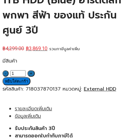
1TB HDD (Blue) ฮาร์ดดิสก์
พกพา สีฟ้า ของแท้ ประกัน
ศูนย์ 3ปี
฿
4,299.00
฿
3,869.10
รวมภาษีมูลค่าเพิ่ม
มีสินค้า
จำนวน
WD
หยิบใส่ตะกร้า
My
รหัสสินค้า:
718037870137
หมวดหมู่:
External HDD
Passport
External
รายละเอียดเพิ่มเติม
1TB
ข้อมูลเพิ่มเติม
HDD
(Blue)
รับประกันสินค้า 3ปี
ฮาร์ดดิสก์
สามารถออกใบกำกับภาษีได้