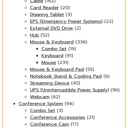
Cable
(162)
Card Reader
(20)
Drawing Tablet
(3)
EPS (Emergency Power Systems)
(22)
External DVD Drive
(2)
Hub
(52)
Mouse & Keyboard
(336)
Combo Set
(19)
Keyboard
(91)
Mouse
(231)
Mouse & Keyboard Pad
(55)
Notebook Stand & Cooling Pad
(6)
Streaming Device
(45)
UPS (Uninterruptible Power Supply)
(96)
Webcam
(62)
Conference System
(94)
Combo Set
(3)
Conference Accessories
(21)
Conference Cam
(17)