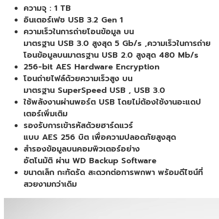
พกพา
ความจุ : 1 TB
สี
อินเตอร์เฟซ USB 3.2 Gen 1
ฟ้า
ความเร็วในการถ่ายโอนข้อมูล บน
ของ
มาตรฐาน USB 3.0 สูงสุด 5 Gb/s ,ความเร็วในการถ่าย
แท้
โอนข้อมูลบนมาตรฐาน USB 2.0 สูงสุด 480 Mb/s
ประกัน
256-bit AES Hardware Encryption
ศูนย์
โอนถ่ายไฟล์ด้วยความเร็วสูง บน
3ปี
มาตรฐาน SuperSpeed USB , USB 3.0
ชิ้น
ใช้พลังงานผ่านพอร์ต USB โดยไม่ต้องใช้งานอะแดป
เตอร์เพิ่มเติม
รองรับการเข้ารหัสด้วยฮาร์ดแวร์
แบบ AES 256 บิต เพื่อความปลอดภัยสูงสุด
สำรองข้อมูลบนคอมพิวเตอร์อย่าง
อัตโนมัติ ผ่าน WD Backup Software
ขนาดเล็ก กะทัดรัด สะดวกต่อการพกพา พร้อมดีไซน์ที่
สวยงามกว่าเดิม