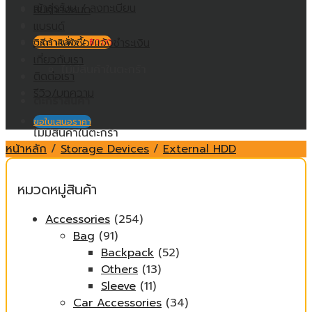
เข้าสู่ระบบ / ลงทะเบียน
สินค้าทั้งหมด
แบรนด์
วิธีการสั่งซื้อ/แจ้งชำระเงิน
ตะกร้าสินค้า /
฿
0.00
เกี่ยวกับเรา
ไม่มีสินค้าในตะกร้า
ติดต่อเรา
รีวิว/บทความ
ตะกร้าสินค้า
ขอใบเสนอราคา
ไม่มีสินค้าในตะกร้า
หน้าหลัก
/
Storage Devices
/
External HDD
หมวดหมู่สินค้า
Accessories
(254)
Bag
(91)
Backpack
(52)
Others
(13)
Sleeve
(11)
Car Accessories
(34)