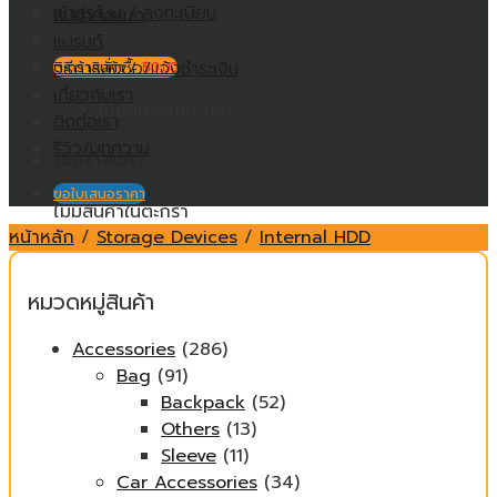
เข้าสู่ระบบ / ลงทะเบียน
สินค้าทั้งหมด
แบรนด์
วิธีการสั่งซื้อ/แจ้งชำระเงิน
ตะกร้าสินค้า /
฿
0.00
เกี่ยวกับเรา
ไม่มีสินค้าในตะกร้า
ติดต่อเรา
รีวิว/บทความ
ตะกร้าสินค้า
ขอใบเสนอราคา
ไม่มีสินค้าในตะกร้า
หน้าหลัก
/
Storage Devices
/
Internal HDD
หมวดหมู่สินค้า
Accessories
(286)
Bag
(91)
Backpack
(52)
Others
(13)
Sleeve
(11)
Car Accessories
(34)