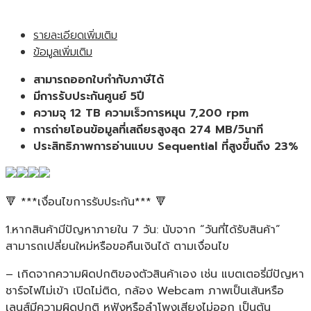
HAT5300
12TB
รายละเอียดเพิ่มเติม
3.5”
ข้อมูลเพิ่มเติม
Enterprise-
Grade
สามารถออกใบกำกับภาษีได้
for
มีการรับประกันศูนย์ 5ปี
NAS
ความจุ 12 TB ความเร็วการหมุน 7,200 rpm
ฮาร์ด
การถ่ายโอนข้อมูลที่เสถียรสูงสุด 274 MB/วินาที
ไดรฟ์
ประสิทธิภาพการอ่านแบบ Sequential ที่สูงขึ้นถึง 23%
สำหรับ
NAS
ของ
🔻 ***เงื่อนไขการรับประกัน*** 🔻
แท้
ประกัน
1.หากสินค้ามีปัญหาภายใน 7 วัน: นับจาก “วันที่ได้รับสินค้า”
ศูนย์
สามารถเปลี่ยนใหม่หรือขอคืนเงินได้ ตามเงื่อนไข
5ปี
ชิ้น
– เกิดจากความผิดปกติของตัวสินค้าเอง เช่น แบตเตอรี่มีปัญหา
ชาร์จไฟไม่เข้า เปิดไม่ติด, กล้อง Webcam ภาพเป็นเส้นหรือ
เลนส์มีความผิดปกติ หูฟังหรือลำโพงเสียงไม่ออก เป็นต้น