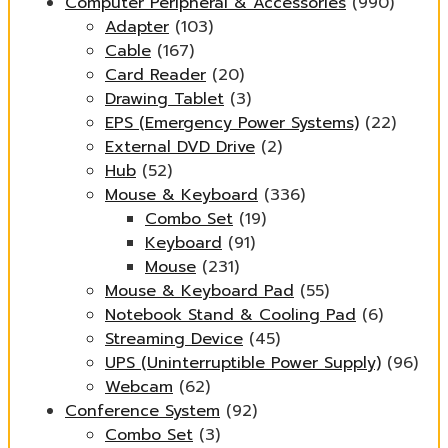
Computer Peripheral & Accessories
(990)
Adapter
(103)
Cable
(167)
Card Reader
(20)
Drawing Tablet
(3)
EPS (Emergency Power Systems)
(22)
External DVD Drive
(2)
Hub
(52)
Mouse & Keyboard
(336)
Combo Set
(19)
Keyboard
(91)
Mouse
(231)
Mouse & Keyboard Pad
(55)
Notebook Stand & Cooling Pad
(6)
Streaming Device
(45)
UPS (Uninterruptible Power Supply)
(96)
Webcam
(62)
Conference System
(92)
Combo Set
(3)