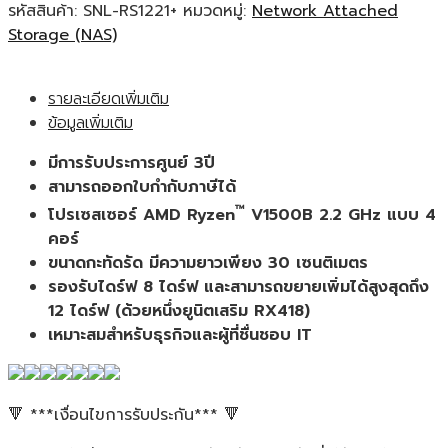
NAS
รหัสสินค้า:
SNL-RS1221+
หมวดหมู่:
Network Attached
RackStation
Storage (NAS)
DS2422+
8-
รายละเอียดเพิ่มเติม
bays
ข้อมูลเพิ่มเติม
เครื่อง
จัด
มีการรับประการศูนย์ 3ปี
เก็บ
สามารถออกใบกำกับภาษีได้
ข้อมูล
™
โปรเซสเซอร์ AMD Ryzen
V1500B 2.2 GHz แบบ 4
บน
คอร์
เครือ
ขนาดกะทัดรัด มีความยาวเพียง 30 เซนติเมตร
ข่าย
รองรับไดร์ฟ 8 ไดร์ฟ และสามารถขยายเพิ่มได้สูงสุดถึง
ชนิด
12 ไดร์ฟ (ด้วยหนึ่งยูนิตเสริม RX418)
ติด
เหมาะสมสำหรับธุรกิจและผู้ที่ชื่นชอบ IT
ตั้ง
ใน
ตู้
แร็ค
🔻 ***เงื่อนไขการรับประกัน*** 🔻
8