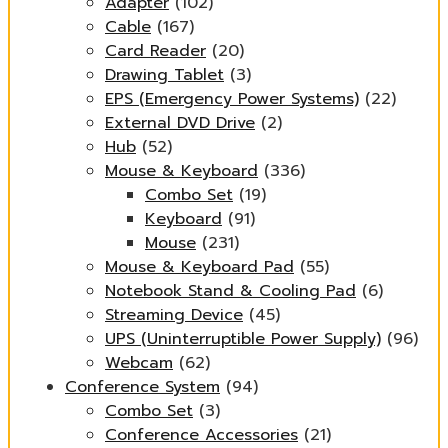
Adapter
(102)
Cable
(167)
Card Reader
(20)
Drawing Tablet
(3)
EPS (Emergency Power Systems)
(22)
External DVD Drive
(2)
Hub
(52)
Mouse & Keyboard
(336)
Combo Set
(19)
Keyboard
(91)
Mouse
(231)
Mouse & Keyboard Pad
(55)
Notebook Stand & Cooling Pad
(6)
Streaming Device
(45)
UPS (Uninterruptible Power Supply)
(96)
Webcam
(62)
Conference System
(94)
Combo Set
(3)
Conference Accessories
(21)