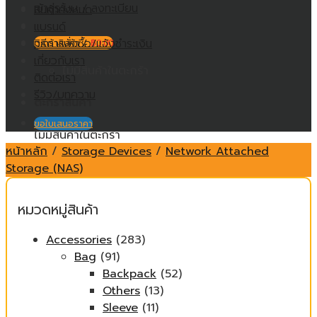
เข้าสู่ระบบ / ลงทะเบียน
สินค้าทั้งหมด
แบรนด์
วิธีการสั่งซื้อ/แจ้งชำระเงิน
ตะกร้าสินค้า /
฿
0.00
เกี่ยวกับเรา
ไม่มีสินค้าในตะกร้า
ติดต่อเรา
รีวิว/บทความ
ตะกร้าสินค้า
ขอใบเสนอราคา
ไม่มีสินค้าในตะกร้า
หน้าหลัก
/
Storage Devices
/
Network Attached
Storage (NAS)
หมวดหมู่สินค้า
Accessories
(283)
Bag
(91)
Backpack
(52)
Others
(13)
Sleeve
(11)