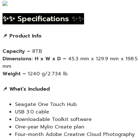
✨✨ Specifications
✨✨
📌 Product Info
Capacity –
8
TB
Dimensions: H x W x D –
45.3 mm x 129.9 mm x 198.5
mm
Weight –
1240 g/2.734 lb
📌 What’s Included
Seagate One Touch Hub
USB 3.0 cable
Downloadable Toolkit software
One-year Mylio Create plan
Four-month Adobe Creative Cloud Photography