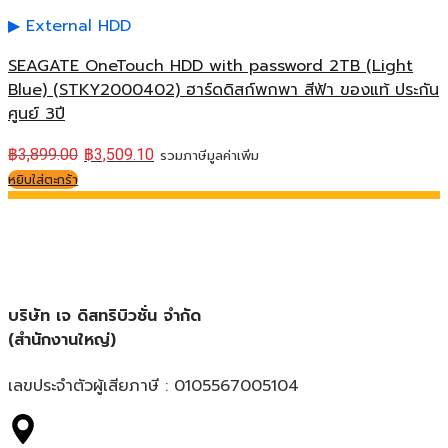
External HDD
SEAGATE OneTouch HDD with password 2TB (Light
Blue) (STKY2000402) ฮาร์ดดิสก์พกพา สีฟ้า ของแท้ ประกัน
ศูนย์ 3ปี
฿
3,899.00
฿
3,509.10
รวมภาษีมูลค่าเพิ่ม
หยิบใส่ตะกร้า
บริษัท เจ ดิสทริบิวชั่น จำกัด
(สำนักงานใหญ่)
เลขประจำตัวผู้เสียภาษี : 0105567005104