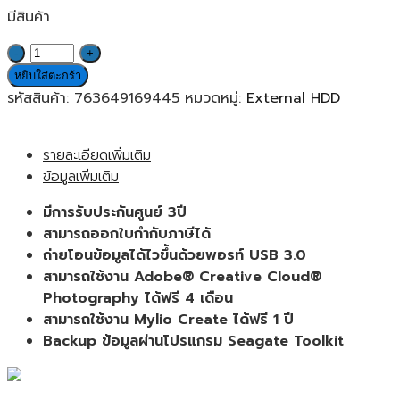
มีสินค้า
จำนวน
Seagate®
หยิบใส่ตะกร้า
External
รหัสสินค้า:
763649169445
หมวดหมู่:
External HDD
Harddisk
One
รายละเอียดเพิ่มเติม
Touch
ข้อมูลเพิ่มเติม
HUB
8TB
มีการรับประกันศูนย์ 3ปี
(STLC8000400)
สามารถออกใบกำกับภาษีได้
ฮาร์ด
ถ่ายโอนข้อมูลได้ไวขึ้นด้วยพอรท์ USB 3.0
ดิส
สามารถใช้งาน Adobe® Creative Cloud®
ของ
Photography ได้ฟรี 4 เดือน
แท้
สามารถใช้งาน Mylio Create ได้ฟรี 1 ปี
ประกัน
Backup ข้อมูลผ่านโปรแกรม Seagate Toolkit
ศูนย์
3ปี
ชิ้น