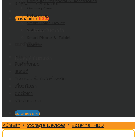
Computer Peripheral & Accessories
เข้าสู่ระบบ / ลงทะเบียน
Gaming Gear
Networking
ตะกร้าสินค้า /
฿
0.00
Smart Home Device
ไม่มีสินค้าในตะกร้า
Software
Smart Phone & Tablet
ตะกร้าสินค้า
Monitor
หน้าแรก
ไม่มีสินค้าในตะกร้า
สินค้าทั้งหมด
แบรนด์
วิธีการสั่งซื้อ/แจ้งชำระเงิน
เกี่ยวกับเรา
ติดต่อเรา
รีวิว/บทความ
ขอใบเสนอราคา
หน้าหลัก
/
Storage Devices
/
External HDD