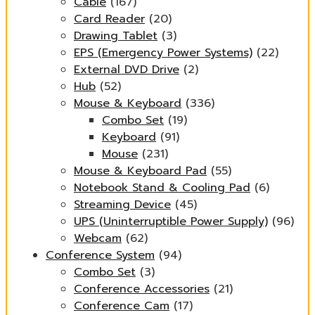
Cable
(167)
Card Reader
(20)
Drawing Tablet
(3)
EPS (Emergency Power Systems)
(22)
External DVD Drive
(2)
Hub
(52)
Mouse & Keyboard
(336)
Combo Set
(19)
Keyboard
(91)
Mouse
(231)
Mouse & Keyboard Pad
(55)
Notebook Stand & Cooling Pad
(6)
Streaming Device
(45)
UPS (Uninterruptible Power Supply)
(96)
Webcam
(62)
Conference System
(94)
Combo Set
(3)
Conference Accessories
(21)
Conference Cam
(17)