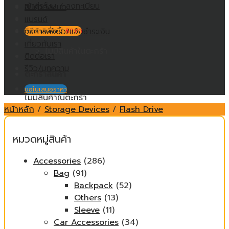
เข้าสู่ระบบ / ลงทะเบียน
สินค้าทั้งหมด
แบรนด์
วิธีการสั่งซื้อ/แจ้งชำระเงิน
ตะกร้าสินค้า /
฿
0.00
เกี่ยวกับเรา
ไม่มีสินค้าในตะกร้า
ติดต่อเรา
รีวิว/บทความ
ตะกร้าสินค้า
ขอใบเสนอราคา
ไม่มีสินค้าในตะกร้า
หน้าหลัก
/
Storage Devices
/
Flash Drive
หมวดหมู่สินค้า
Accessories
(286)
Bag
(91)
Backpack
(52)
Others
(13)
Sleeve
(11)
Car Accessories
(34)