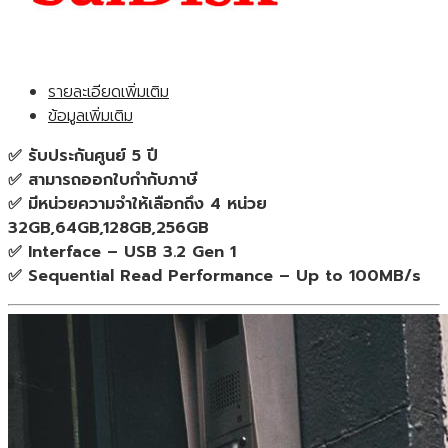
Gen
1
(Blue)
(32,64,128,256GB)
รายละเอียดเพิ่มเติม
แฟลชไดร์ฟ
ข้อมูลเพิ่มเติม
สี
ฟ้า
✅ รับประกันศูนย์ 5 ปี
ของ
✅ สามารถออกใบกำกับภาษี
แท้
✅ มีหน่วยความจำให้เลือกถึง 4 หน่วย
ประกัน
32GB,64GB,128GB,256GB
ศูนย์
✅ Interface – USB 3.2 Gen 1
5ปี
✅ Sequential Read Performance – Up to 100MB/s
ชิ้น