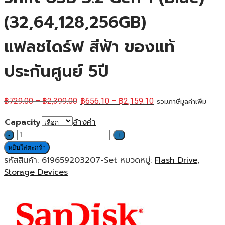
(32,64,128,256GB)
แฟลชไดร์ฟ สีฟ้า ของแท้
ประกันศูนย์ 5ปี
฿
729.00
–
฿
2,399.00
฿
656.10
–
฿
2,159.10
รวมภาษีมูลค่าเพิ่ม
Capacity
ล้างค่า
จำนวน
SanDisk
หยิบใส่ตะกร้า
Flash
รหัสสินค้า:
619659203207-Set
หมวดหมู่:
Flash Drive
,
Drive
Storage Devices
Ultra
Shift
USB
3.2