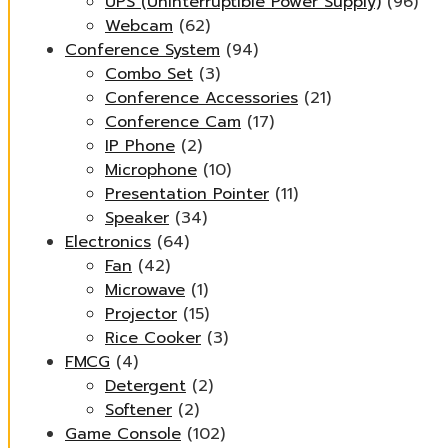
UPS (Uninterruptible Power Supply)
(96)
Webcam
(62)
Conference System
(94)
Combo Set
(3)
Conference Accessories
(21)
Conference Cam
(17)
IP Phone
(2)
Microphone
(10)
Presentation Pointer
(11)
Speaker
(34)
Electronics
(64)
Fan
(42)
Microwave
(1)
Projector
(15)
Rice Cooker
(3)
FMCG
(4)
Detergent
(2)
Softener
(2)
Game Console
(102)