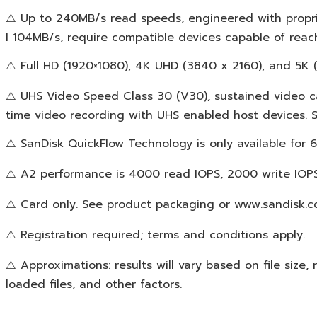
⚠️ Up to 240MB/s read speeds, engineered with propr
I 104MB/s, require compatible devices capable of rea
⚠️ Full HD (1920×1080), 4K UHD (3840 x 2160), and 5K 
⚠️ UHS Video Speed Class 30 (V30), sustained video c
time video recording with UHS enabled host devices.
⚠️ SanDisk QuickFlow Technology is only available for 
⚠️ A2 performance is 4000 read IOPS, 2000 write IOPS
⚠️ Card only. See product packaging or www.sandisk.co
⚠️ Registration required; terms and conditions apply.
⚠️ Approximations: results will vary based on file size, 
loaded files, and other factors.