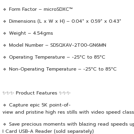
🔹 Form Factor – microSDXC™
🔹 Dimensions (L x W x H) – 0.04″ x 0.59″ x 0.43″
🔹 Weight – 4.54gms
🔹 Model Number – SDSQXAV-2T00-GN6MN
🔹 Operating Temperature – -25°C to 85°C
🔹 Non-Operating Temperature – -25°C to 85°C
✨✨✨ Product Features ✨✨✨
🔹 Capture epic 5K point-of-
view and pristine high res stills with video speed cla
🔹 Save precious moments with blazing read speeds 
I Card USB-A Reader (sold separately)