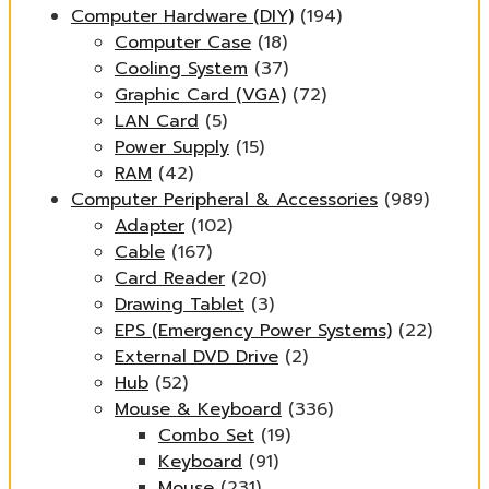
Computer Hardware (DIY)
(194)
Computer Case
(18)
Cooling System
(37)
Graphic Card (VGA)
(72)
LAN Card
(5)
Power Supply
(15)
RAM
(42)
Computer Peripheral & Accessories
(989)
Adapter
(102)
Cable
(167)
Card Reader
(20)
Drawing Tablet
(3)
EPS (Emergency Power Systems)
(22)
External DVD Drive
(2)
Hub
(52)
Mouse & Keyboard
(336)
Combo Set
(19)
Keyboard
(91)
Mouse
(231)