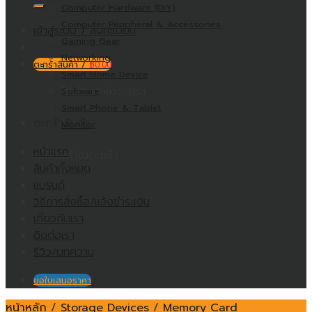
Computer Hardware (DIY)
Computer Peripheral & Accessories
เข้าสู่ระบบ / ลงทะเบียน
Gaming Gear
Networking
ตะกร้าสินค้า /
฿
0.00
Smart Home Device
ไม่มีสินค้าในตะกร้า
Software
Smart Phone & Tablet
ตะกร้าสินค้า
Monitor
หน้าแรก
ไม่มีสินค้าในตะกร้า
สินค้าทั้งหมด
แบรนด์
วิธีการสั่งซื้อ/แจ้งชำระเงิน
เกี่ยวกับเรา
ติดต่อเรา
รีวิว/บทความ
ขอใบเสนอราคา
หน้าหลัก
/
Storage Devices
/
Memory Card