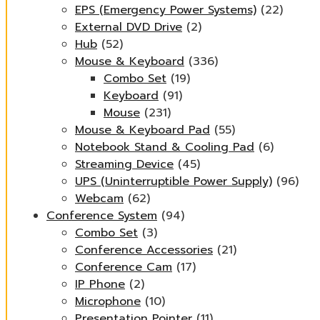
EPS (Emergency Power Systems)
(22)
External DVD Drive
(2)
Hub
(52)
Mouse & Keyboard
(336)
Combo Set
(19)
Keyboard
(91)
Mouse
(231)
Mouse & Keyboard Pad
(55)
Notebook Stand & Cooling Pad
(6)
Streaming Device
(45)
UPS (Uninterruptible Power Supply)
(96)
Webcam
(62)
Conference System
(94)
Combo Set
(3)
Conference Accessories
(21)
Conference Cam
(17)
IP Phone
(2)
Microphone
(10)
Presentation Pointer
(11)