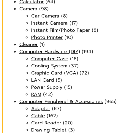
Calculator
(64)
Camera
(98)
Car Camera
(8)
Instant Camera
(17)
Instant Film/Photo Paper
(8)
Photo Printer
(10)
Cleaner
(1)
Computer Hardware (DIY)
(194)
Computer Case
(18)
Cooling System
(37)
Graphic Card (VGA)
(72)
LAN Card
(5)
Power Supply
(15)
RAM
(42)
Computer Peripheral & Accessories
(965)
Adapter
(87)
Cable
(162)
Card Reader
(20)
Drawing Tablet
(3)