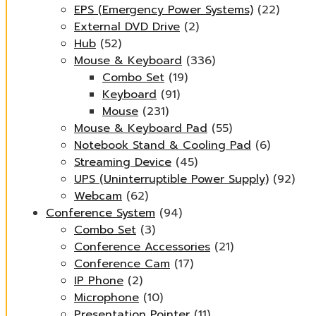
EPS (Emergency Power Systems)
(22)
External DVD Drive
(2)
Hub
(52)
Mouse & Keyboard
(336)
Combo Set
(19)
Keyboard
(91)
Mouse
(231)
Mouse & Keyboard Pad
(55)
Notebook Stand & Cooling Pad
(6)
Streaming Device
(45)
UPS (Uninterruptible Power Supply)
(92)
Webcam
(62)
Conference System
(94)
Combo Set
(3)
Conference Accessories
(21)
Conference Cam
(17)
IP Phone
(2)
Microphone
(10)
Presentation Pointer
(11)