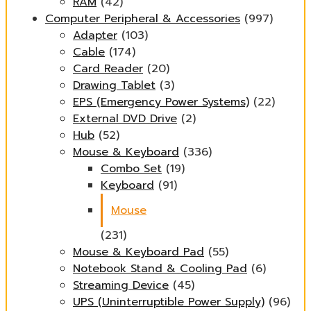
RAM
(42)
Computer Peripheral & Accessories
(997)
Adapter
(103)
Cable
(174)
Card Reader
(20)
Drawing Tablet
(3)
EPS (Emergency Power Systems)
(22)
External DVD Drive
(2)
Hub
(52)
Mouse & Keyboard
(336)
Combo Set
(19)
Keyboard
(91)
Mouse
(231)
Mouse & Keyboard Pad
(55)
Notebook Stand & Cooling Pad
(6)
Streaming Device
(45)
UPS (Uninterruptible Power Supply)
(96)