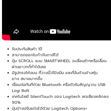
สีดำ
ของ
แท้
ประกัน
ศูนย์
1ปี
ชิ้น
รับประกันสินค้า 1ปี
สามารถออกใบกำกับภาษีได้
ปุ่ม SCROLL แบบ SMARTWHEEL จะเลื่อนช้าๆหรือเลื่อน
ผ่านยาวๆก็ทำได้เลย
มีรูปทรงโค้งมน ที่วางนิ้วโป้งนิ่ม และที่จับด้านข้างหุ้ม
ยาง สบายมากขึ้น
เชื่อมต่อทันทีด้วย Bluetooth หรือตัวรับสัญญาณ USB
Logi Bolt
เทคโนโลยี SilentTouch ของ Logitech ลดเสียงคลิกลง
90%
ปุ่มข้างปรับแต่งได้ด้วย Logitech Options+