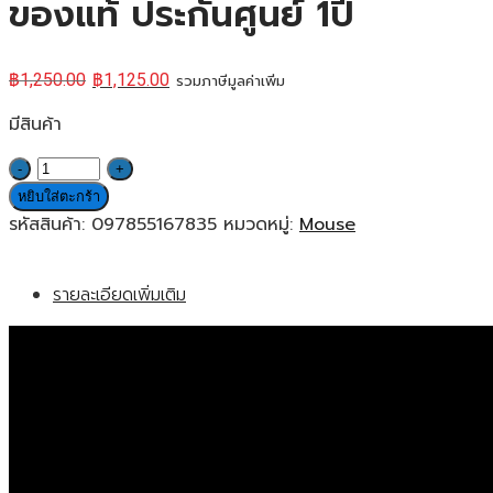
ของแท้ ประกันศูนย์ 1ปี
฿
1,250.00
฿
1,125.00
รวมภาษีมูลค่าเพิ่ม
มีสินค้า
จำนวน
Logitech
หยิบใส่ตะกร้า
M650
รหัสสินค้า:
097855167835
หมวดหมู่:
Mouse
Signature
Wireless
รายละเอียดเพิ่มเติม
Mouse
(Graphite)
เม้าส์
ไร้
สาย
เสียง
คลิก
เบา