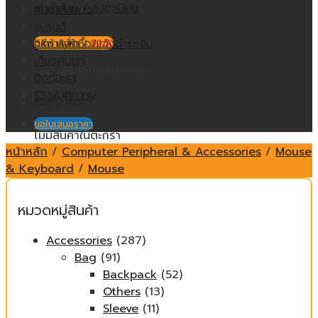
เข้าสู่ระบบ / ลงทะเบียน
สินค้าทั้งหมด
แบรนด์
วิธีการสั่งซื้อ/แจ้งชำระเงิน
ตะกร้าสินค้า /
฿
0.00
เกี่ยวกับเรา
ไม่มีสินค้าในตะกร้า
ติดต่อเรา
รีวิว/บทความ
ตะกร้าสินค้า
ขอใบเสนอราคา
ไม่มีสินค้าในตะกร้า
หน้าหลัก
/
Computer Peripheral & Accessories
/
Mouse
& Keyboard
/
Mouse
หมวดหมู่สินค้า
Accessories
(287)
Bag
(91)
Backpack
(52)
Others
(13)
Sleeve
(11)