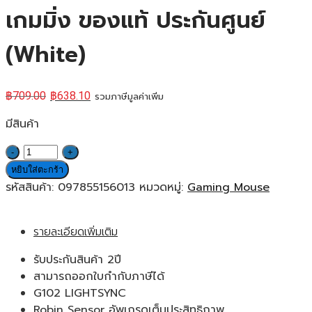
เกมมิ่ง ของแท้ ประกันศูนย์
(White)
฿
709.00
฿
638.10
รวมภาษีมูลค่าเพิ่ม
มีสินค้า
จำนวน
Logitech
หยิบใส่ตะกร้า
G102
รหัสสินค้า:
097855156013
หมวดหมู่:
Gaming Mouse
LightSync
Gaming
รายละเอียดเพิ่มเติม
Mouse
สี
รับประกันสินค้า 2ปี
ขาว
สามารถออกใบกำกับภาษีได้
เมาส์
G102 LIGHTSYNC
เกม
Robin Sensor อัพเกรดเต็มประสิทธิภาพ