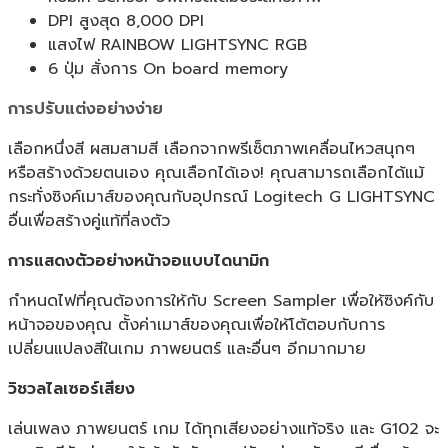
มิ่ง
DPI สูงสุด 8,000 DPI
ของ
แสงไฟ RAINBOW LIGHTSYNC RGB
แท้
6 ปุ่ม สั่งการ On board memory
ประกัน
ศูนย์
การปรับแต่งอย่างง่าย
(White)
เลือกหนึ่งสี ผสมสามสี เลือกจากพรีเซ็ตภาพเคลื่อนไหวสนุกๆ
ชิ้น
หรือสร้างด้วยตนเอง คุณเลือกได้เอง! คุณสามารถเลือกได้แม้
กระทั่งซิงค์เมาส์ของคุณกับอุปกรณ์ Logitech G LIGHTSYNC
อื่นเพื่อสร้างคู่แท้ที่ลงตัว
การแสดงตัวอย่างหน้าจอแบบไดนามิก
กำหนดไฟที่คุณต้องการให้กับ Screen Sampler เพื่อให้ซิงค์กับ
หน้าจอของคุณ ตั้งค่าเมาส์ของคุณเพื่อให้โต้ตอบกับการ
เปลี่ยนแปลงสีในเกม ภาพยนตร์ และอื่นๆ อีกมากมาย
วิชวลไลเซอร์เสียง
เล่นเพลง ภาพยนตร์ เกม ได้ทุกเสียงอย่างแท้จริง และ G102 จะ