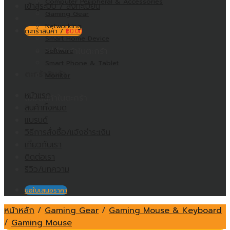
Computer Peripheral & Accessories
เข้าสู่ระบบ / ลงทะเบียน
Gaming Gear
Networking
ตะกร้าสินค้า /
฿
0.00
Smart Home Device
ไม่มีสินค้าในตะกร้า
Software
Smart Phone & Tablet
ตะกร้าสินค้า
Monitor
หน้าแรก
ไม่มีสินค้าในตะกร้า
สินค้าทั้งหมด
แบรนด์
วิธีการสั่งซื้อ/แจ้งชำระเงิน
เกี่ยวกับเรา
ติดต่อเรา
รีวิว/บทความ
ขอใบเสนอราคา
หน้าหลัก
/
Gaming Gear
/
Gaming Mouse & Keyboard
/
Gaming Mouse