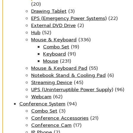
(20)
Drawing Tablet
(3)
EPS (Emergency Power Systems)
(22)
External DVD Drive
(2)
Hub
(52)
Mouse & Keyboard
(336)
Combo Set
(19)
Keyboard
(91)
Mouse
(231)
Mouse & Keyboard Pad
(55)
Notebook Stand & Cooling Pad
(6)
Streaming Device
(45)
UPS (Uninterruptible Power Supply)
(96)
Webcam
(62)
Conference System
(94)
Combo Set
(3)
Conference Accessories
(21)
Conference Cam
(17)
IP Phone
(2)