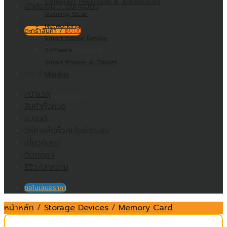
Computer Peripheral & Accessories
เข้าสู่ระบบ / ลงทะเบียน
Gaming Gear
Networking
ตะกร้าสินค้า /
฿
0.00
Smart Home Device
ไม่มีสินค้าในตะกร้า
Software
Smart Phone & Tablet
ตะกร้าสินค้า
Monitor
หน้าแรก
ไม่มีสินค้าในตะกร้า
สินค้าทั้งหมด
แบรนด์
วิธีการสั่งซื้อ/แจ้งชำระเงิน
เกี่ยวกับเรา
ติดต่อเรา
รีวิว/บทความ
ขอใบเสนอราคา
หน้าหลัก
/
Storage Devices
/
Memory Card