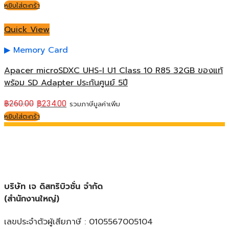
หยิบใส่ตะกร้า
Quick View
Memory Card
Apacer microSDXC UHS-I U1 Class 10 R85 32GB ของแท้
พร้อม SD Adapter ประกันศูนย์ 5ปี
฿
260.00
฿
234.00
รวมภาษีมูลค่าเพิ่ม
หยิบใส่ตะกร้า
บริษัท เจ ดิสทริบิวชั่น จำกัด
(สำนักงานใหญ่)
เลขประจำตัวผู้เสียภาษี : 0105567005104