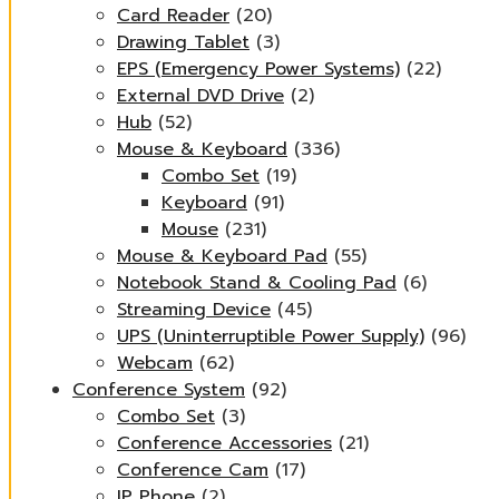
Card Reader
(20)
Drawing Tablet
(3)
EPS (Emergency Power Systems)
(22)
External DVD Drive
(2)
Hub
(52)
Mouse & Keyboard
(336)
Combo Set
(19)
Keyboard
(91)
Mouse
(231)
Mouse & Keyboard Pad
(55)
Notebook Stand & Cooling Pad
(6)
Streaming Device
(45)
UPS (Uninterruptible Power Supply)
(96)
Webcam
(62)
Conference System
(92)
Combo Set
(3)
Conference Accessories
(21)
Conference Cam
(17)
IP Phone
(2)