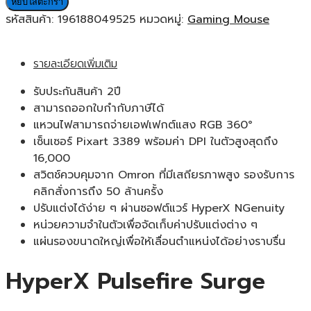
หยิบใส่ตะกร้า
Pulsefire
รหัสสินค้า:
196188049525
หมวดหมู่:
Gaming Mouse
Surge
RGB
รายละเอียดเพิ่มเติม
Gaming
Mouse
รับประกันสินค้า 2ปี
ประกัน
สามารถออกใบกำกับภาษีได้
ศูนย์
แหวนไฟสามารถจ่ายเอฟเฟกต์แสง RGB 360°
2ปี
เซ็นเซอร์ Pixart 3389 พร้อมค่า DPI ในตัวสูงสุดถึง
ของ
16,000
แท้
สวิตช์ควบคุมจาก Omron ที่มีเสถียรภาพสูง รองรับการ
เมาส์
คลิกสั่งการถึง 50 ล้านครั้ง
เล่น
ปรับแต่งได้ง่าย ๆ ผ่านซอฟต์แวร์ HyperX NGenuity
เกม
หน่วยความจำในตัวเพื่อจัดเก็บค่าปรับแต่งต่าง ๆ
ชิ้น
แผ่นรองขนาดใหญ่เพื่อให้เลื่อนตำแหน่งได้อย่างราบรื่น
HyperX Pulsefire Surge