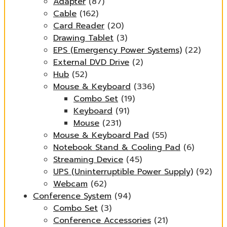
Adapter
(87)
Cable
(162)
Card Reader
(20)
Drawing Tablet
(3)
EPS (Emergency Power Systems)
(22)
External DVD Drive
(2)
Hub
(52)
Mouse & Keyboard
(336)
Combo Set
(19)
Keyboard
(91)
Mouse
(231)
Mouse & Keyboard Pad
(55)
Notebook Stand & Cooling Pad
(6)
Streaming Device
(45)
UPS (Uninterruptible Power Supply)
(92)
Webcam
(62)
Conference System
(94)
Combo Set
(3)
Conference Accessories
(21)