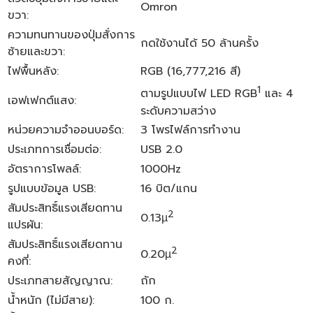
Omron
ขวา:
ความทนทานของปุ่มสั่งการ
กดใช้งานได้ 50 ล้านครั้ง
ซ้ายและขวา:
ไฟพื้นหลัง:
RGB (16,777,216 สี)
1
ตามรูปแบบไฟ LED RGB
และ 4
เอฟเฟกต์แสง:
ระดับความสว่าง
หน่วยความจำออนบอร์ด:
3 โพรไฟล์การทำงาน
ประเภทการเชื่อมต่อ:
USB 2.0
อัตราการโพลล์:
1000Hz
รูปแบบข้อมูล USB:
16 บิต/แกน
สัมประสิทธิ์แรงเสียดทาน
2
0.13µ
แปรผัน:
สัมประสิทธิ์แรงเสียดทาน
2
0.20µ
คงที่:
ประเภทสายสัญญาณ:
ถัก
น้ำหนัก (ไม่มีสาย):
100 ก.