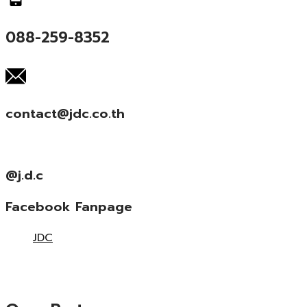
088-259-8352
contact@jdc.co.th
@j.d.c
Facebook Fanpage
JDC