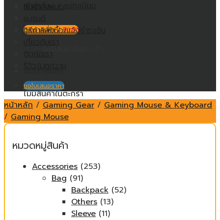
เข้าสู่ระบบ / ลงทะเบียน
สินค้าทั้งหมด
แบรนด์
วิธีการสั่งซื้อ/แจ้งชำระเงิน
ตะกร้าสินค้า /
฿
0.00
เกี่ยวกับเรา
ไม่มีสินค้าในตะกร้า
ติดต่อเรา
รีวิว/บทความ
ตะกร้าสินค้า
ขอใบเสนอราคา
ไม่มีสินค้าในตะกร้า
หน้าหลัก
/
Gaming Gear
/
Gaming Mouse & Keyboard
/
Gaming Mouse
หมวดหมู่สินค้า
Accessories
(253)
Bag
(91)
Backpack
(52)
Others
(13)
Sleeve
(11)