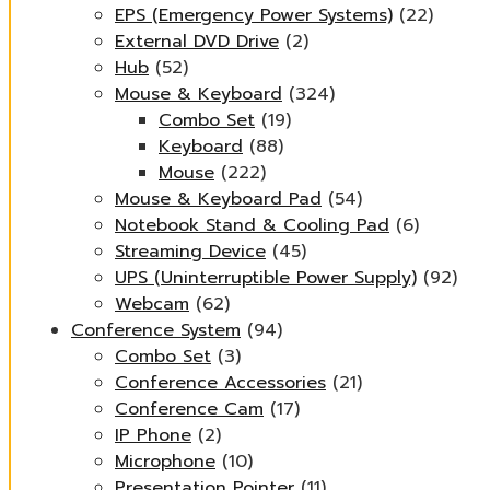
EPS (Emergency Power Systems)
(22)
External DVD Drive
(2)
Hub
(52)
Mouse & Keyboard
(324)
Combo Set
(19)
Keyboard
(88)
Mouse
(222)
Mouse & Keyboard Pad
(54)
Notebook Stand & Cooling Pad
(6)
Streaming Device
(45)
UPS (Uninterruptible Power Supply)
(92)
Webcam
(62)
Conference System
(94)
Combo Set
(3)
Conference Accessories
(21)
Conference Cam
(17)
IP Phone
(2)
Microphone
(10)
Presentation Pointer
(11)