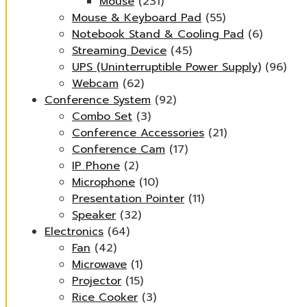
Mouse
(231)
Mouse & Keyboard Pad
(55)
Notebook Stand & Cooling Pad
(6)
Streaming Device
(45)
UPS (Uninterruptible Power Supply)
(96)
Webcam
(62)
Conference System
(92)
Combo Set
(3)
Conference Accessories
(21)
Conference Cam
(17)
IP Phone
(2)
Microphone
(10)
Presentation Pointer
(11)
Speaker
(32)
Electronics
(64)
Fan
(42)
Microwave
(1)
Projector
(15)
Rice Cooker
(3)