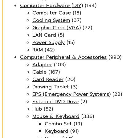
Computer Hardware (DIY)
(194)
Computer Case
(18)
Cooling System
(37)
Graphic Card (VGA)
(72)
LAN Card
(5)
Power Supply
(15)
RAM
(42)
Computer Peripheral & Accessories
(990)
Adapter
(103)
Cable
(167)
Card Reader
(20)
Drawing Tablet
(3)
EPS (Emergency Power Systems)
(22)
External DVD Drive
(2)
Hub
(52)
Mouse & Keyboard
(336)
Combo Set
(19)
Keyboard
(91)