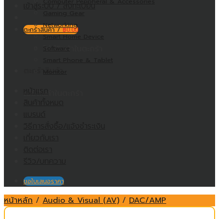
Computer Peripheral & Accessories
เข้าสู่ระบบ / ลงทะเบียน
Gaming Gear
Networking
ตะกร้าสินค้า /
฿
0.00
Smart Home Device
ไม่มีสินค้าในตะกร้า
Software
Smart Phone & Tablet
ตะกร้าสินค้า
Monitor
หน้าแรก
ไม่มีสินค้าในตะกร้า
สินค้าทั้งหมด
แบรนด์
วิธีการสั่งซื้อ/แจ้งชำระเงิน
เกี่ยวกับเรา
ติดต่อเรา
รีวิว/บทความ
ขอใบเสนอราคา
หน้าหลัก
/
Audio & Visual (AV)
/
DAC/AMP