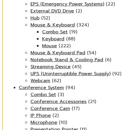
EPS (Emergency Power Systems)
(22)
External DVD Drive
(2)
Hub
(52)
Mouse & Keyboard
(324)
Combo Set
(19)
Keyboard
(88)
Mouse
(222)
Mouse & Keyboard Pad
(54)
Notebook Stand & Cooling Pad
(6)
Streaming Device
(45)
UPS (Uninterruptible Power Supply)
(92)
Webcam
(62)
Conference System
(94)
Combo Set
(3)
Conference Accessories
(21)
Conference Cam
(17)
IP Phone
(2)
Microphone
(10)
Presentation Pointer
(11)