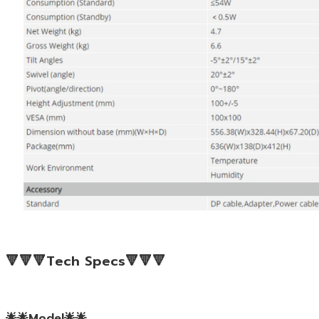
🔻🔻🔻Tech Specs🔻🔻🔻
🌟🌟Model🌟🌟