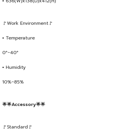
▪️ 636(W)x138(D)x412(H)
🚩Work Environment🚩
▪️ Temperature
0°~40°
▪️ Humidity
10%~85%
🌟🌟Accessory🌟🌟
🚩Standard🚩