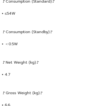
🚩Consumption (Standard)🚩
▪️ ≤54W
🚩Consumption (Standby)🚩
▪️ ＜0.5W
🚩Net Weight (kg)🚩
▪️ 4.7
🚩Gross Weight (kg)🚩
▪️ 6.6