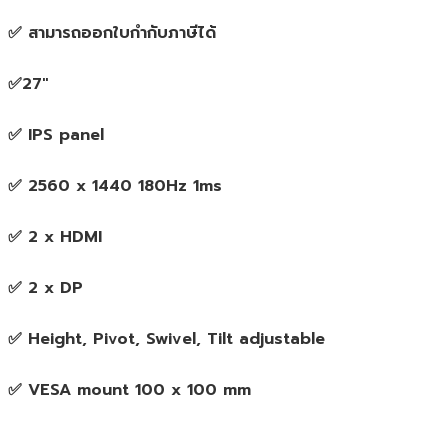
จอ
✅ สามารถออกใบกำกับภาษีได้
มอนิเตอร์
ของ
✅27″
แท้
ประกัน
✅ IPS panel
ศูนย์
3ปี
ชิ้น
✅ 2560 x 1440 180Hz 1ms
✅ 2 x HDMI
✅ 2 x DP
✅ Height, Pivot, Swivel, Tilt adjustable
✅ VESA mount 100 x 100 mm