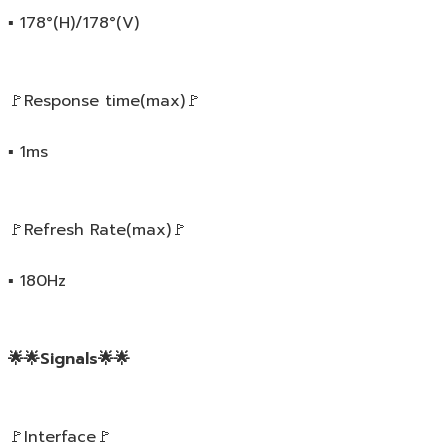
▪️ 178°(H)/178°(V)
🚩Response time(max)🚩
▪️ 1ms
🚩Refresh Rate(max)🚩
▪️ 180Hz
🌟🌟Signals🌟🌟
🚩Interface🚩