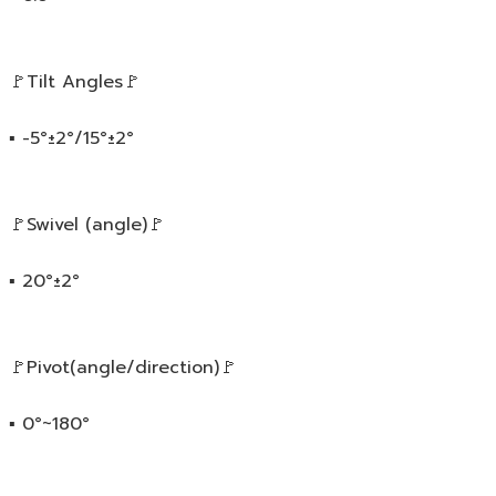
🚩Tilt Angles🚩
▪️ -5°±2°/15°±2°
🚩Swivel (angle)🚩
▪️ 20°±2°
🚩Pivot(angle/direction)🚩
▪️ 0°~180°