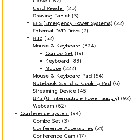
Cable
(162)
Card Reader
(20)
Drawing Tablet
(3)
EPS (Emergency Power Systems)
(22)
External DVD Drive
(2)
Hub
(52)
Mouse & Keyboard
(324)
Combo Set
(19)
Keyboard
(88)
Mouse
(222)
Mouse & Keyboard Pad
(54)
Notebook Stand & Cooling Pad
(6)
Streaming Device
(45)
UPS (Uninterruptible Power Supply)
(92)
Webcam
(62)
Conference System
(94)
Combo Set
(3)
Conference Accessories
(21)
Conference Cam
(17)