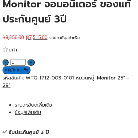
Monitor จอมอนิเตอร์ ของแท้
ประกันศูนย์ 3ปี
฿
8,350.00
฿
7,515.00
รวมภาษีมูลค่าเพิ่ม
มีสินค้า
จำนวน
Dahua
หยิบใส่ตะกร้า
LM27-
รหัสสินค้า:
WTG-1712-003-0101
หมวดหมู่:
Monitor 25" -
E331A
29"
27’’
IPS
รายละเอียดเพิ่มเติม
2K
ข้อมูลเพิ่มเติม
180Hz
ADAPTIVE
SYNC
✅ รับประกันศูนย์ 3 ปี
Monitor