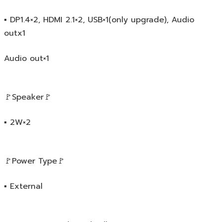
▪️ DP1.4×2, HDMI 2.1×2, USB×1(only upgrade), Audio 
outx1
Audio out×1
🚩Speaker🚩
▪️ 2W×2
🚩Power Type🚩
▪️ External