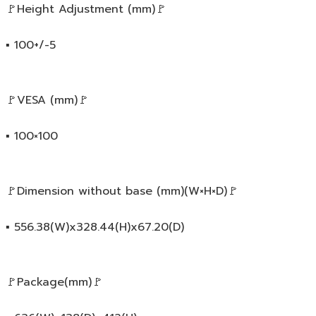
🚩Height Adjustment (mm)🚩
▪️ 100+/-5
🚩VESA (mm)🚩
▪️ 100×100
🚩Dimension without base (mm)(W×H×D)🚩
▪️ 556.38(W)x328.44(H)x67.20(D)
🚩Package(mm)🚩