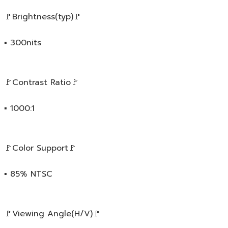
🚩Brightness(typ)🚩
▪️ 300nits
🚩Contrast Ratio🚩
▪️ 1000:1
🚩Color Support🚩
▪️ 85% NTSC
🚩Viewing Angle(H/V)🚩