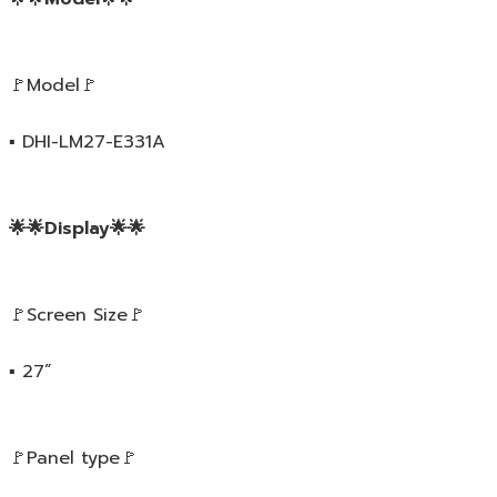
🚩Model🚩
▪️ DHI-LM27-E331A
🌟🌟Display🌟🌟
🚩Screen Size🚩
▪️ 27”
🚩Panel type🚩