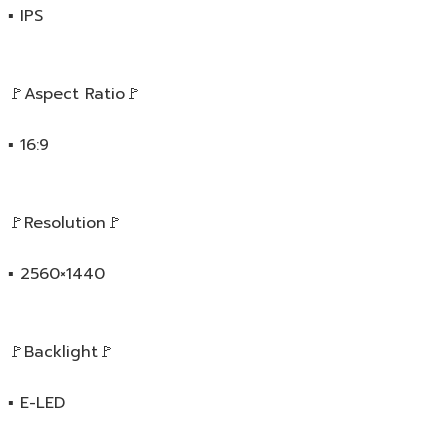
▪️ IPS
🚩Aspect Ratio🚩
▪️ 16:9
🚩Resolution🚩
▪️ 2560×1440
🚩Backlight🚩
▪️ E-LED