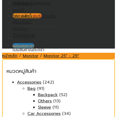
เข้าสู่ระบบ / ลงทะเบียน
สินค้าทั้งหมด
แบรนด์
วิธีการสั่งซื้อ/แจ้งชำระเงิน
ตะกร้าสินค้า /
฿
0.00
เกี่ยวกับเรา
ไม่มีสินค้าในตะกร้า
ติดต่อเรา
รีวิว/บทความ
ตะกร้าสินค้า
ขอใบเสนอราคา
ไม่มีสินค้าในตะกร้า
หน้าหลัก
/
Monitor
/
Monitor 25" - 29"
หมวดหมู่สินค้า
Accessories
(242)
Bag
(91)
Backpack
(52)
Others
(13)
Sleeve
(11)
Car Accessories
(34)