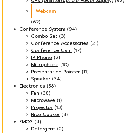
UPS (Uninterruptible Power Supply)
(92)
Webcam
(62)
Conference System
(94)
Combo Set
(3)
Conference Accessories
(21)
Conference Cam
(17)
IP Phone
(2)
Microphone
(10)
Presentation Pointer
(11)
Speaker
(34)
Electronics
(58)
Fan
(38)
Microwave
(1)
Projector
(13)
Rice Cooker
(3)
FMCG
(4)
Detergent
(2)