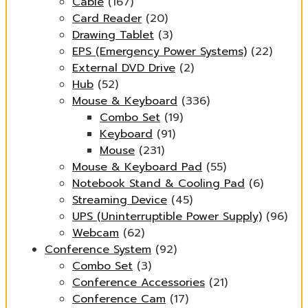
Cable
(167)
Card Reader
(20)
Drawing Tablet
(3)
EPS (Emergency Power Systems)
(22)
External DVD Drive
(2)
Hub
(52)
Mouse & Keyboard
(336)
Combo Set
(19)
Keyboard
(91)
Mouse
(231)
Mouse & Keyboard Pad
(55)
Notebook Stand & Cooling Pad
(6)
Streaming Device
(45)
UPS (Uninterruptible Power Supply)
(96)
Webcam
(62)
Conference System
(92)
Combo Set
(3)
Conference Accessories
(21)
Conference Cam
(17)