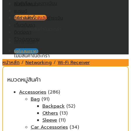
เข้าสู่ระบบ / ลงทะเบียน
สินค้าทั้งหมด
แบรนด์
วิธีการสั่งซื้อ/แจ้งชำระเงิน
ตะกร้าสินค้า /
฿
0.00
เกี่ยวกับเรา
ไม่มีสินค้าในตะกร้า
ติดต่อเรา
รีวิว/บทความ
ตะกร้าสินค้า
ขอใบเสนอราคา
ไม่มีสินค้าในตะกร้า
หน้าหลัก
/
Networking
/
Wi-Fi Receiver
หมวดหมู่สินค้า
Accessories
(286)
Bag
(91)
Backpack
(52)
Others
(13)
Sleeve
(11)
Car Accessories
(34)