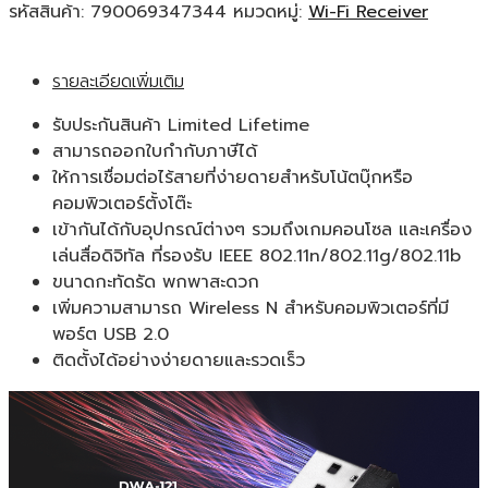
Link
รหัสสินค้า:
790069347344
หมวดหมู่:
Wi-Fi Receiver
DWA-
121
รายละเอียดเพิ่มเติม
Wireless
N
รับประกันสินค้า Limited Lifetime
150
สามารถออกใบกำกับภาษีได้
Pico
ให้การเชื่อมต่อไร้สายที่ง่ายดายสำหรับโน้ตบุ๊กหรือ
USB
คอมพิวเตอร์ตั้งโต๊ะ
Adapter
เข้ากันได้กับอุปกรณ์ต่างๆ รวมถึงเกมคอนโซล และเครื่อง
ของ
เล่นสื่อดิจิทัล ที่รองรับ IEEE 802.11n/802.11g/802.11b
แท้
ขนาดกะทัดรัด พกพาสะดวก
ประกัน
เพิ่มความสามารถ Wireless N สำหรับคอมพิวเตอร์ที่มี
ศูนย์
พอร์ต USB 2.0
ไทย
ติดตั้งได้อย่างง่ายดายและรวดเร็ว
Limited
Lifetime
Warranty
ชิ้น