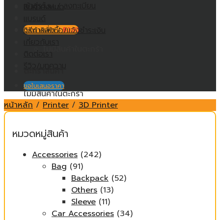
เข้าสู่ระบบ / ลงทะเบียน
สินค้าทั้งหมด
แบรนด์
วิธีการสั่งซื้อ/แจ้งชำระเงิน
ตะกร้าสินค้า /
฿
0.00
เกี่ยวกับเรา
ไม่มีสินค้าในตะกร้า
ติดต่อเรา
รีวิว/บทความ
ตะกร้าสินค้า
ขอใบเสนอราคา
ไม่มีสินค้าในตะกร้า
หน้าหลัก
/
Printer
/
3D Printer
หมวดหมู่สินค้า
Accessories
(242)
Bag
(91)
Backpack
(52)
Others
(13)
Sleeve
(11)
Car Accessories
(34)