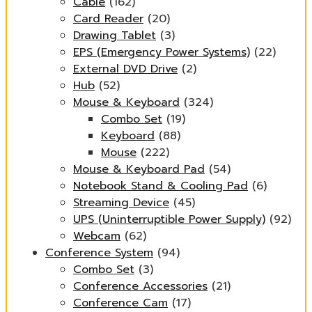
Cable
(162)
Card Reader
(20)
Drawing Tablet
(3)
EPS (Emergency Power Systems)
(22)
External DVD Drive
(2)
Hub
(52)
Mouse & Keyboard
(324)
Combo Set
(19)
Keyboard
(88)
Mouse
(222)
Mouse & Keyboard Pad
(54)
Notebook Stand & Cooling Pad
(6)
Streaming Device
(45)
UPS (Uninterruptible Power Supply)
(92)
Webcam
(62)
Conference System
(94)
Combo Set
(3)
Conference Accessories
(21)
Conference Cam
(17)