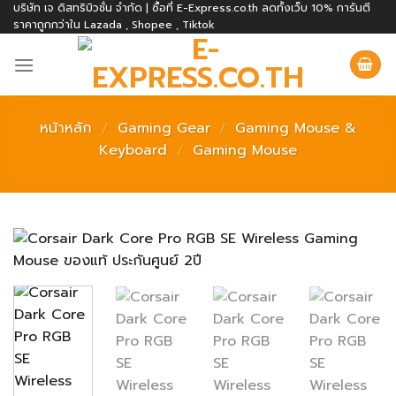
Skip
บริษัท เจ ดิสทริบิวชั่น จำกัด | ซื้อที่ E-Express.co.th ลดทั้งเว็บ 10% การันตี
ราคาถูกกว่าใน Lazada , Shopee , Tiktok
to
content
หน้าหลัก
/
Gaming Gear
/
Gaming Mouse &
Keyboard
/
Gaming Mouse