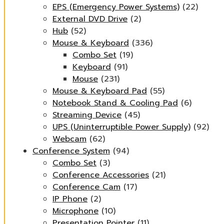
EPS (Emergency Power Systems)
(22)
External DVD Drive
(2)
Hub
(52)
Mouse & Keyboard
(336)
Combo Set
(19)
Keyboard
(91)
Mouse
(231)
Mouse & Keyboard Pad
(55)
Notebook Stand & Cooling Pad
(6)
Streaming Device
(45)
UPS (Uninterruptible Power Supply)
(92)
Webcam
(62)
Conference System
(94)
Combo Set
(3)
Conference Accessories
(21)
Conference Cam
(17)
IP Phone
(2)
Microphone
(10)
Presentation Pointer
(11)