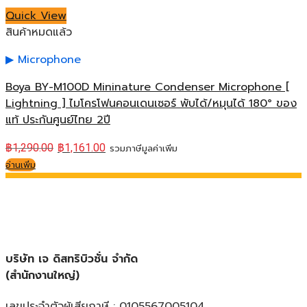
Quick View
สินค้าหมดแล้ว
Microphone
Boya BY-M100D Mininature Condenser Microphone [
Lightning ] ไมโครโฟนคอนเดนเซอร์ พับได้/หมุนได้ 180° ของ
แท้ ประกันศูนย์ไทย 2ปี
฿
1,290.00
฿
1,161.00
รวมภาษีมูลค่าเพิ่ม
อ่านเพิ่ม
บริษัท เจ ดิสทริบิวชั่น จำกัด
(สำนักงานใหญ่)
เลขประจำตัวผู้เสียภาษี : 0105567005104