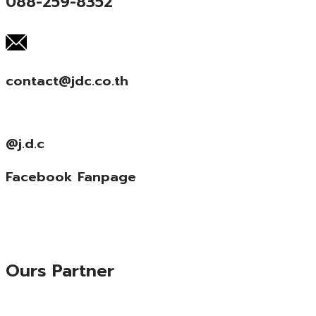
088-259-8352
contact@jdc.co.th
@j.d.c
Facebook Fanpage
Ours Partner