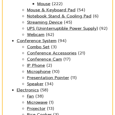
Mouse
(222)
Mouse & Keyboard Pad
(54)
Notebook Stand & Cooling Pad
(6)
Streaming Device
(45)
UPS (Uninterruptible Power Supply)
(92)
Webcam
(62)
Conference System
(94)
Combo Set
(3)
Conference Accessories
(21)
Conference Cam
(17)
IP Phone
(2)
Microphone
(10)
Presentation Pointer
(11)
Speaker
(34)
Electronics
(58)
Fan
(38)
Microwave
(1)
Projector
(13)
Rice Cooker
(3)