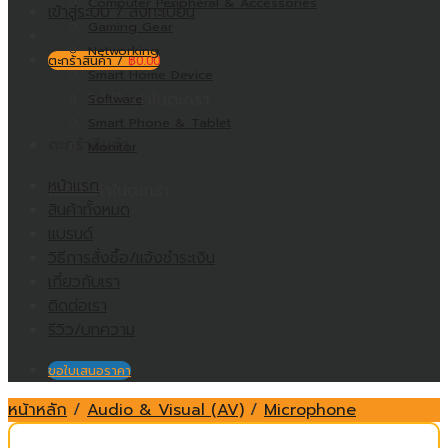
Computer Peripheral & Accessories
เข้าสู่ระบบ / ลงทะเบียน
Gaming Gear
Networking
ตะกร้าสินค้า /
฿
0.00
Smart Home Device
ไม่มีสินค้าในตะกร้า
Software
Smart Phone & Tablet
ตะกร้าสินค้า
Monitor
หน้าแรก
ไม่มีสินค้าในตะกร้า
สินค้าทั้งหมด
แบรนด์
วิธีการสั่งซื้อ/แจ้งชำระเงิน
เกี่ยวกับเรา
ติดต่อเรา
รีวิว/บทความ
ขอใบเสนอราคา
หน้าหลัก
/
Audio & Visual (AV)
/
Microphone