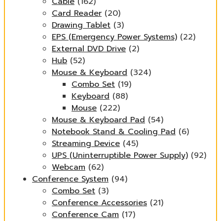
Cable
(162)
Card Reader
(20)
Drawing Tablet
(3)
EPS (Emergency Power Systems)
(22)
External DVD Drive
(2)
Hub
(52)
Mouse & Keyboard
(324)
Combo Set
(19)
Keyboard
(88)
Mouse
(222)
Mouse & Keyboard Pad
(54)
Notebook Stand & Cooling Pad
(6)
Streaming Device
(45)
UPS (Uninterruptible Power Supply)
(92)
Webcam
(62)
Conference System
(94)
Combo Set
(3)
Conference Accessories
(21)
Conference Cam
(17)