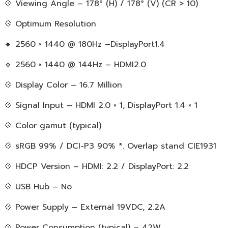
💠 Viewing Angle – 178° (H) / 178° (V) (CR > 10)
💠 Optimum Resolution
🔹 2560 × 1440 @ 180Hz –DisplayPort1.4
🔹 2560 × 1440 @ 144Hz – HDMI2.0
💠 Display Color – 16.7 Million
💠 Signal Input – HDMI 2.0 × 1, DisplayPort 1.4 × 1
💠 Color gamut (typical)
💠 sRGB 99% / DCI-P3 90% *. Overlap stand CIE1931
💠 HDCP Version – HDMI: 2.2 / DisplayPort: 2.2
💠 USB Hub – No
💠 Power Supply – External 19VDC, 2.2A
💠 Power Consumption (typical) – 42W