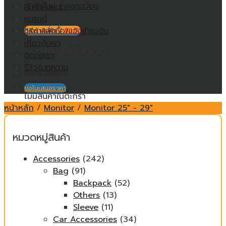
เข้าสู่ระบบ / ลงทะเบียน
สินค้าทั้งหมด
แบรนด์
วิธีการสั่งซื้อ/แจ้งชำระเงิน
ตะกร้าสินค้า /
฿
0.00
เกี่ยวกับเรา
ไม่มีสินค้าในตะกร้า
ติดต่อเรา
รีวิว/บทความ
ตะกร้าสินค้า
ขอใบเสนอราคา
ไม่มีสินค้าในตะกร้า
หน้าหลัก
/
Monitor
/
Monitor 25" - 29"
หมวดหมู่สินค้า
Accessories
(242)
Bag
(91)
Backpack
(52)
Others
(13)
Sleeve
(11)
Car Accessories
(34)