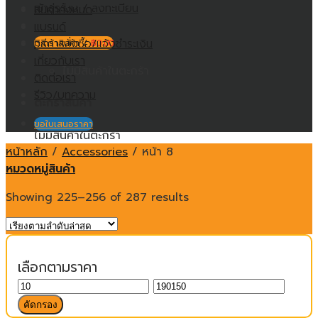
เข้าสู่ระบบ / ลงทะเบียน
สินค้าทั้งหมด
แบรนด์
วิธีการสั่งซื้อ/แจ้งชำระเงิน
ตะกร้าสินค้า /
฿
0.00
เกี่ยวกับเรา
ไม่มีสินค้าในตะกร้า
ติดต่อเรา
รีวิว/บทความ
ตะกร้าสินค้า
ขอใบเสนอราคา
ไม่มีสินค้าในตะกร้า
หน้าหลัก
/
Accessories
/
หน้า 8
หมวดหมู่สินค้า
Showing 225–256 of 287 results
เลือกตามราคา
ราคา
ราคา
ต่ำ
สูงสุด
คัดกรอง