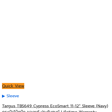
Quick View
Sleeve
Targus TBS649 Cypress EcoSmart 11-12″ Sleeve (Navy)