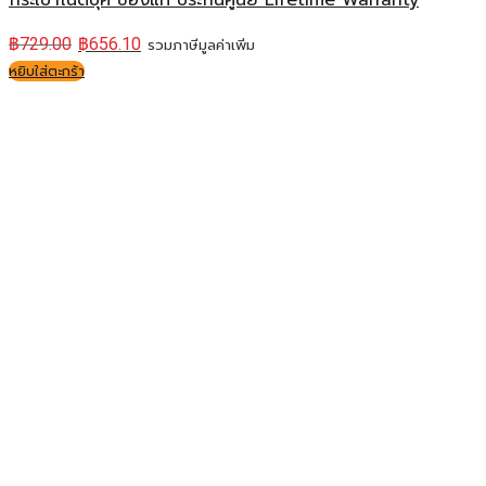
กระเป๋าโน๊ตบุ๊ค ของแท้ ประกันศูนย์ Lifetime Warranty
฿
729.00
฿
656.10
รวมภาษีมูลค่าเพิ่ม
หยิบใส่ตะกร้า