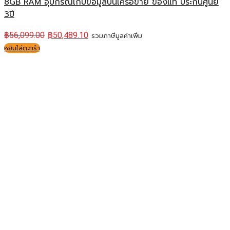
8GB RAM อุปกรณ์เก็บข้อมูลบนเครือข่าย ของแท้ ประกันศูนย์
3ปี
฿
56,099.00
฿
50,489.10
รวมภาษีมูลค่าเพิ่ม
หยิบใส่ตะกร้า