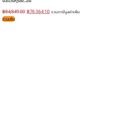
ประกันศูนย์ 3ปี
฿
84,849.00
฿
76,364.10
รวมภาษีมูลค่าเพิ่ม
อ่านเพิ่ม