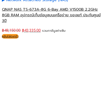
Network Attached Storage (NAS)
QNAP NAS TS-673A-8G 6-Bay AMD V1500B 2.2GHz
8GB RAM อุปกรณ์เก็บข้อมูลบนเครือข่าย ของแท้ ประกันศูนย์
3ปี
฿
48,150.00
฿
43,335.00
รวมภาษีมูลค่าเพิ่ม
หยิบใส่ตะกร้า