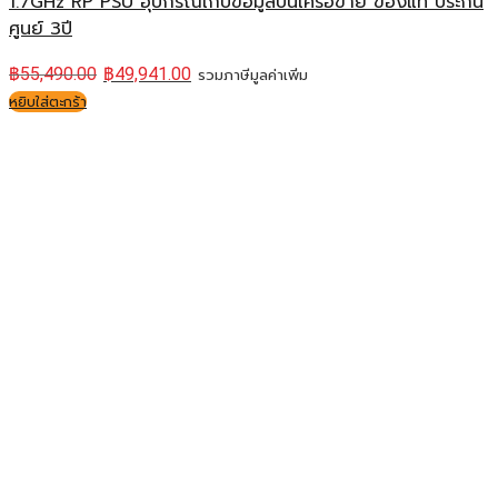
1.7GHz RP PSU อุปกรณ์เก็บข้อมูลบนเครือข่าย ของแท้ ประกัน
ศูนย์ 3ปี
฿
55,490.00
฿
49,941.00
รวมภาษีมูลค่าเพิ่ม
หยิบใส่ตะกร้า