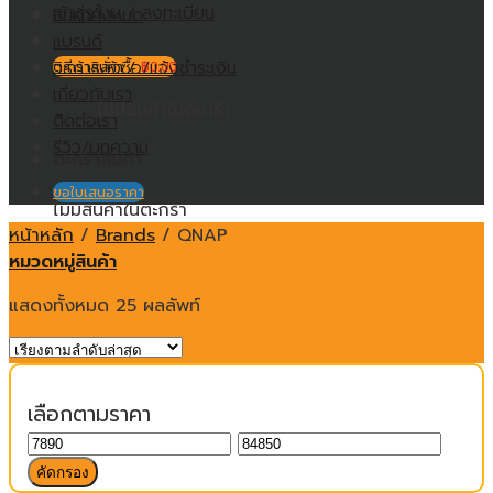
เข้าสู่ระบบ / ลงทะเบียน
สินค้าทั้งหมด
แบรนด์
วิธีการสั่งซื้อ/แจ้งชำระเงิน
ตะกร้าสินค้า /
฿
0.00
เกี่ยวกับเรา
ไม่มีสินค้าในตะกร้า
ติดต่อเรา
รีวิว/บทความ
ตะกร้าสินค้า
ขอใบเสนอราคา
ไม่มีสินค้าในตะกร้า
หน้าหลัก
/
Brands
/
QNAP
หมวดหมู่สินค้า
แสดงทั้งหมด 25 ผลลัพท์
เลือกตามราคา
ราคา
ราคา
ต่ำ
สูงสุด
คัดกรอง