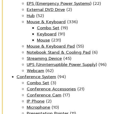
EPS (Emergency Power Systems)
(22)
External DVD Drive
(2)
Hub
(52)
Mouse & Keyboard
(336)
Combo Set
(19)
Keyboard
(91)
Mouse
(231)
Mouse & Keyboard Pad
(55)
Notebook Stand & Cooling Pad
(6)
Streaming Device
(45)
UPS (Uninterruptible Power Supply)
(96)
Webcam
(62)
Conference System
(94)
Combo Set
(3)
Conference Accessories
(21)
Conference Cam
(17)
IP Phone
(2)
Microphone
(10)
Presentation Pointer
(11)