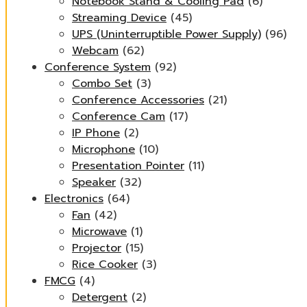
Notebook Stand & Cooling Pad
(6)
Streaming Device
(45)
UPS (Uninterruptible Power Supply)
(96)
Webcam
(62)
Conference System
(92)
Combo Set
(3)
Conference Accessories
(21)
Conference Cam
(17)
IP Phone
(2)
Microphone
(10)
Presentation Pointer
(11)
Speaker
(32)
Electronics
(64)
Fan
(42)
Microwave
(1)
Projector
(15)
Rice Cooker
(3)
FMCG
(4)
Detergent
(2)