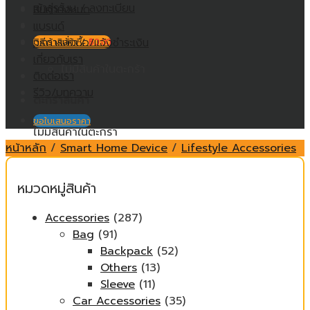
เข้าสู่ระบบ / ลงทะเบียน
สินค้าทั้งหมด
แบรนด์
วิธีการสั่งซื้อ/แจ้งชำระเงิน
ตะกร้าสินค้า /
฿
0.00
เกี่ยวกับเรา
ไม่มีสินค้าในตะกร้า
ติดต่อเรา
รีวิว/บทความ
ตะกร้าสินค้า
ขอใบเสนอราคา
ไม่มีสินค้าในตะกร้า
หน้าหลัก
/
Smart Home Device
/
Lifestyle Accessories
หมวดหมู่สินค้า
Accessories
(287)
Bag
(91)
Backpack
(52)
Others
(13)
Sleeve
(11)
Car Accessories
(35)