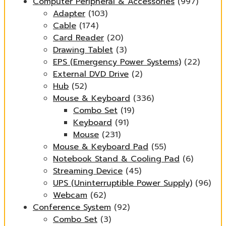
Computer Peripheral & Accessories
(997)
Adapter
(103)
Cable
(174)
Card Reader
(20)
Drawing Tablet
(3)
EPS (Emergency Power Systems)
(22)
External DVD Drive
(2)
Hub
(52)
Mouse & Keyboard
(336)
Combo Set
(19)
Keyboard
(91)
Mouse
(231)
Mouse & Keyboard Pad
(55)
Notebook Stand & Cooling Pad
(6)
Streaming Device
(45)
UPS (Uninterruptible Power Supply)
(96)
Webcam
(62)
Conference System
(92)
Combo Set
(3)