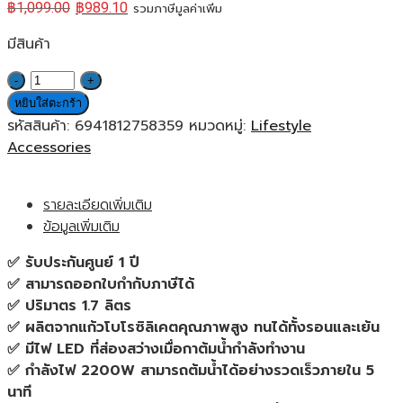
฿
1,099.00
฿
989.10
รวมภาษีมูลค่าเพิ่ม
มีสินค้า
จำนวน
Xiaomi
หยิบใส่ตะกร้า
Mi
รหัสสินค้า:
6941812758359
หมวดหมู่:
Lifestyle
Electric
Accessories
Glass
Kettle
รายละเอียดเพิ่มเติม
(52764)
ข้อมูลเพิ่มเติม
กา
ต้ม
✅ รับประกันศูนย์ 1 ปี
น้ำ
✅ สามารถออกใบกำกับภาษีได้
ร้อน
✅ ปริมาตร 1.7 ลิตร
ของ
✅ ผลิตจากแก้วโบโรซิลิเคตคุณภาพสูง ทนได้ทั้งรอนและเย้น
แท้
✅ มีไฟ LED ที่ส่องสว่างเมื่อกาต้มน้ำกำลังทำงาน
ประกัน
✅ กำลังไฟ 2200W สามารถต้มน้ำได้อย่างรวดเร็วภายใน 5
ศูนย์
นาที
1ปี