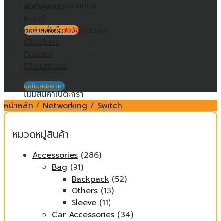
เข้าสู่ระบบ / ลงทะเบียน
สินค้าทั้งหมด
แบรนด์
วิธีการสั่งซื้อ/แจ้งชำระเงิน
ตะกร้าสินค้า /
฿
0.00
เกี่ยวกับเรา
ไม่มีสินค้าในตะกร้า
ติดต่อเรา
รีวิว/บทความ
ตะกร้าสินค้า
ขอใบเสนอราคา
ไม่มีสินค้าในตะกร้า
หน้าหลัก
/
Networking
/
Switch
หมวดหมู่สินค้า
Accessories
(286)
Bag
(91)
Backpack
(52)
Others
(13)
Sleeve
(11)
Car Accessories
(34)