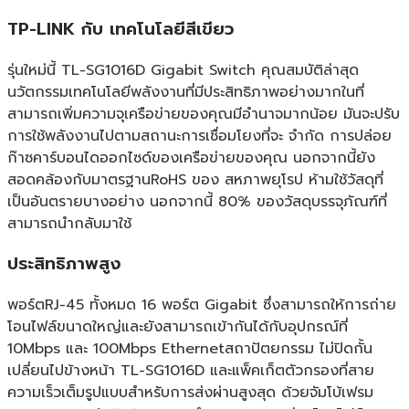
TP-LINK กับ เทคโนโลยีสีเขียว
รุ่นใหม่นี้ TL-SG1016D Gigabit Switch คุณสมบัติล่าสุด
นวัตกรรมเทคโนโลยีพลังงานที่มีประสิทธิภาพอย่างมากในที่
สามารถเพิ่มความจุเครือข่ายของคุณมีอำนาจมากน้อย มันจะปรับ
การใช้พลังงานไปตามสถานะการเชื่อมโยงที่จะ จำกัด การปล่อย
ก๊าซคาร์บอนไดออกไซด์ของเครือข่ายของคุณ นอกจากนี้ยัง
สอดคล้องกับมาตรฐานRoHS ของ สหภาพยุโรป ห้ามใช้วัสดุที่
เป็นอันตรายบางอย่าง นอกจากนี้ 80% ของวัสดุบรรจุภัณฑ์ที่
สามารถนำกลับมาใช้
ประสิทธิภาพสูง
พอร์ตRJ-45 ทั้งหมด 16 พอร์ต Gigabit ซึ่งสามารถให้การถ่าย
โอนไฟล์ขนาดใหญ่และยังสามารถเข้ากันได้กับอุปกรณ์ที่
10Mbps และ 100Mbps Ethernetสถาปัตยกรรม ไม่ปิดกั้น
เปลี่ยนไปข้างหน้า TL-SG1016D และแพ็คเก็ตตัวกรองที่สาย
ความเร็วเต็มรูปแบบสำหรับการส่งผ่านสูงสุด ด้วยจัมโบ้เฟรม