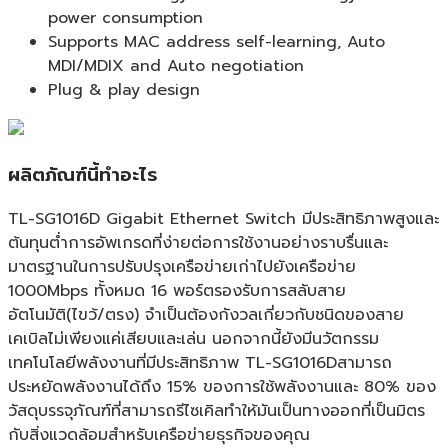
ศูนย์
power consumption
ตลอด
Supports MAC address self-learning, Auto
อายุ
MDI/MDIX and Auto negotiation
การ
Plug & play design
ใช้
งาน
ชิ้น
ผลิตภัณฑ์นี้ทำอะไร
TL-SG1016D Gigabit Ethernet Switch มีประสิทธิภาพสูงและ
ต้นทุนต่ำการอัพเกรดที่ง่ายต่อการใช้งานอย่างราบรื่นและ
มาตรฐานในการปรับปรุงเครือข่ายเก่าไปยังเครือข่าย
1000Mbps ทั้งหมด 16 พอร์ตรองรับการสลับสาย
อัตโนมัติ(ไขว้/ตรง) จำเป็นต้องกังวลเกี่ยวกับชนิดของสาย
เคเบิลไม่เพียงแค่เสียบและเล่น นอกจากนี้ยังมีนวัตกรรม
เทคโนโลยีพลังงานที่มีประสิทธิภาพ TL-SG1016Dสามารถ
ประหยัดพลังงานได้ถึง 15% ของการใช้พลังงานและ 80% ของ
วัสดุบรรจุภัณฑ์ที่สามารถรีไซเคิลทำให้มันเป็นทางออกที่เป็นมิตร
กับสิ่งแวดล้อมสำหรับเครือข่ายธุรกิจของคุณ