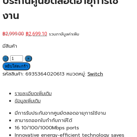
ประกันศูนย์ตลอดอายุการใช้
งาน
฿
2,999.00
฿
2,699.10
รวมภาษีมูลค่าเพิ่ม
มีสินค้า
จำนวน
TP-
หยิบใส่ตะกร้า
Link
รหัสสินค้า:
6935364020613
หมวดหมู่:
Switch
SG1016D
16-
รายละเอียดเพิ่มเติม
Port
ข้อมูลเพิ่มเติม
Gigabit
Switch
มีการรับประกันจากศูนย์ตลอดอายุการใช้งาน
ของ
สามารถออกใบกำกับภาษีได้
แท้
16 10/100/1000Mbps ports
ประกัน
Innovative energy-efficient technology saves