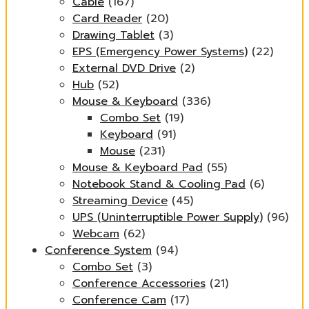
Cable
(167)
Card Reader
(20)
Drawing Tablet
(3)
EPS (Emergency Power Systems)
(22)
External DVD Drive
(2)
Hub
(52)
Mouse & Keyboard
(336)
Combo Set
(19)
Keyboard
(91)
Mouse
(231)
Mouse & Keyboard Pad
(55)
Notebook Stand & Cooling Pad
(6)
Streaming Device
(45)
UPS (Uninterruptible Power Supply)
(96)
Webcam
(62)
Conference System
(94)
Combo Set
(3)
Conference Accessories
(21)
Conference Cam
(17)