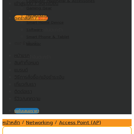
Computer Peripheral & Accessories
เข้าสู่ระบบ / ลงทะเบียน
Gaming Gear
Networking
ตะกร้าสินค้า /
฿
0.00
Smart Home Device
ไม่มีสินค้าในตะกร้า
Software
Smart Phone & Tablet
ตะกร้าสินค้า
Monitor
หน้าแรก
ไม่มีสินค้าในตะกร้า
สินค้าทั้งหมด
แบรนด์
วิธีการสั่งซื้อ/แจ้งชำระเงิน
เกี่ยวกับเรา
ติดต่อเรา
รีวิว/บทความ
ขอใบเสนอราคา
หน้าหลัก
/
Networking
/
Access Point (AP)