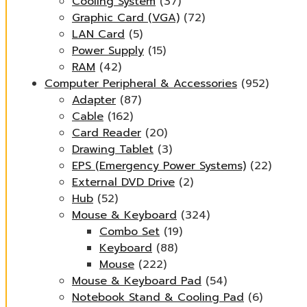
Cooling System
(37)
Graphic Card (VGA)
(72)
LAN Card
(5)
Power Supply
(15)
RAM
(42)
Computer Peripheral & Accessories
(952)
Adapter
(87)
Cable
(162)
Card Reader
(20)
Drawing Tablet
(3)
EPS (Emergency Power Systems)
(22)
External DVD Drive
(2)
Hub
(52)
Mouse & Keyboard
(324)
Combo Set
(19)
Keyboard
(88)
Mouse
(222)
Mouse & Keyboard Pad
(54)
Notebook Stand & Cooling Pad
(6)