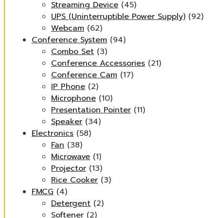
Streaming Device
(45)
UPS (Uninterruptible Power Supply)
(92)
Webcam
(62)
Conference System
(94)
Combo Set
(3)
Conference Accessories
(21)
Conference Cam
(17)
IP Phone
(2)
Microphone
(10)
Presentation Pointer
(11)
Speaker
(34)
Electronics
(58)
Fan
(38)
Microwave
(1)
Projector
(13)
Rice Cooker
(3)
FMCG
(4)
Detergent
(2)
Softener
(2)