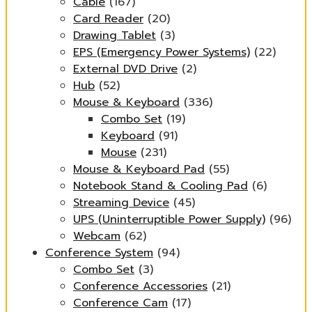
Cable
(167)
Card Reader
(20)
Drawing Tablet
(3)
EPS (Emergency Power Systems)
(22)
External DVD Drive
(2)
Hub
(52)
Mouse & Keyboard
(336)
Combo Set
(19)
Keyboard
(91)
Mouse
(231)
Mouse & Keyboard Pad
(55)
Notebook Stand & Cooling Pad
(6)
Streaming Device
(45)
UPS (Uninterruptible Power Supply)
(96)
Webcam
(62)
Conference System
(94)
Combo Set
(3)
Conference Accessories
(21)
Conference Cam
(17)