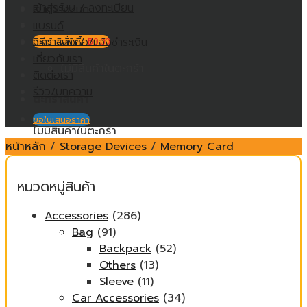
เข้าสู่ระบบ / ลงทะเบียน
สินค้าทั้งหมด
แบรนด์
วิธีการสั่งซื้อ/แจ้งชำระเงิน
ตะกร้าสินค้า /
฿
0.00
เกี่ยวกับเรา
ไม่มีสินค้าในตะกร้า
ติดต่อเรา
รีวิว/บทความ
ตะกร้าสินค้า
ขอใบเสนอราคา
ไม่มีสินค้าในตะกร้า
หน้าหลัก
/
Storage Devices
/
Memory Card
หมวดหมู่สินค้า
Accessories
(286)
Bag
(91)
Backpack
(52)
Others
(13)
Sleeve
(11)
Car Accessories
(34)