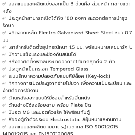
แบบ
✅ ออกแบบและผลิตแบ่งออกเป็น 3 ส่วนคือ ส่วนหน้า กลางและ
ติด
หลัง
ผนัง
✅ ประตูหน้าสามารถเปิดได้ถึง 180 องศา สะดวกต่อการบำรุง
(มี
รักษา
ให้
✅ ผลิตจากเหล็ก Electro Galvanized Sheet Steel หนา 0.7
เลือก
มม.
2
✅ เสาสำหรับติดตั้งอุปกรณ์หนา 1.5 มม. พร้อมหมายเลขมาร์ค U
สี)
✅ มีความแข็งแรงและป้องกันสนิมได้
ของ
✅ หลังคาติดตั้งพัดลมระบายอากาศได้มากสุดถึง 2 ตัว
แท้
✅ ประตูหน้าเป็นกระจก Tempered Glass
ประกัน
✅ ระบบรักษาความปลอดภัยแบบคีย์ล็อค (Key-lock)
ศูนย์
✅ ทิศทางการเปิดประตูจากซ้ายไปขวา เพื่อความเป็นระเบียบ และ
1ปี
ง่ายต่อการใช้งาน
ชิ้น
✅ ด้านหลังออกแบบให้มีช่องสำหรับยึดผนัง
✅ ด้านล่างมีช่องร้อยสาย พร้อม Plate ปิด
✅ มีนอต M6 และนอตหัวแร็ค ให้พร้อมกับตู้
✅ สีของตู้ทำด้วยระบบ Electrostatic สีฝุ่นหนาและทนทาน
✅ ออกแบบและผลิตตามมาตรฐานสากล ISO 9001:2015
14001:2015 และ EN1807120085