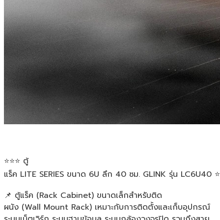
⭐⭐⭐ ตู้
แร็ค LITE SERIES ขนาด 6U ลึก 40 ซม. GLINK รุ่น LC6U40 
📌 ตู้แร็ค (Rack Cabinet) ขนาดเล็กสำหรับติด
ผนัง (Wall Mount Rack) เหมาะกับการติดตั้งและเก็บอุปกรณ์
ระบบเน็ตเวิร์ก ระบบฐานข้อมูล ระบบกล้องวงจรปิด รวมถึงสาย