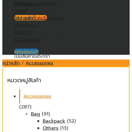
เข้าสู่ระบบ / ลงทะเบียน
สินค้าทั้งหมด
แบรนด์
วิธีการสั่งซื้อ/แจ้งชำระเงิน
ตะกร้าสินค้า /
฿
0.00
เกี่ยวกับเรา
ไม่มีสินค้าในตะกร้า
ติดต่อเรา
รีวิว/บทความ
ตะกร้าสินค้า
ขอใบเสนอราคา
ไม่มีสินค้าในตะกร้า
หน้าหลัก
/
Accessories
หมวดหมู่สินค้า
Accessories
(287)
Bag
(91)
Backpack
(52)
Others
(13)