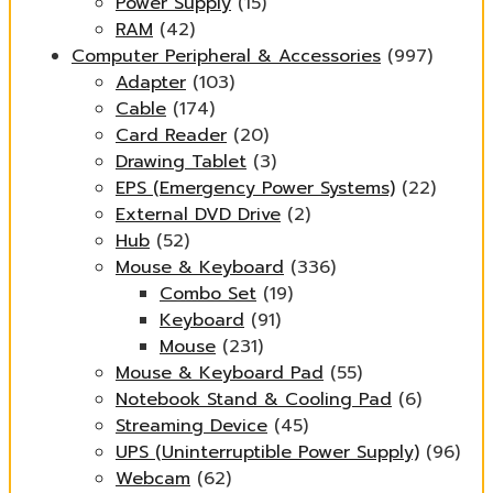
Power Supply
(15)
RAM
(42)
Computer Peripheral & Accessories
(997)
Adapter
(103)
Cable
(174)
Card Reader
(20)
Drawing Tablet
(3)
EPS (Emergency Power Systems)
(22)
External DVD Drive
(2)
Hub
(52)
Mouse & Keyboard
(336)
Combo Set
(19)
Keyboard
(91)
Mouse
(231)
Mouse & Keyboard Pad
(55)
Notebook Stand & Cooling Pad
(6)
Streaming Device
(45)
UPS (Uninterruptible Power Supply)
(96)
Webcam
(62)