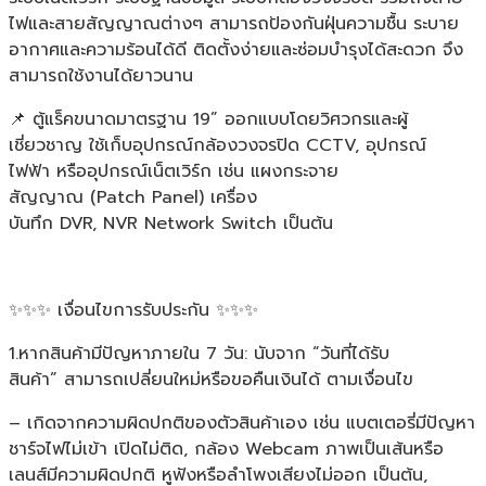
ไฟและสายสัญญาณต่างๆ สามารถป้องกันฝุ่นความชื้น ระบาย
อากาศและความร้อนได้ดี ติดตั้งง่ายและซ่อมบำรุงได้สะดวก จึง
สามารถใช้งานได้ยาวนาน
📌 ตู้แร็คขนาดมาตรฐาน 19” ออกแบบโดยวิศวกรและผู้
เชี่ยวชาญ ใช้เก็บอุปกรณ์กล้องวงจรปิด CCTV, อุปกรณ์
ไฟฟ้า หรืออุปกรณ์เน็ตเวิร์ก เช่น แผงกระจาย
สัญญาณ (Patch Panel) เครื่อง
บันทึก DVR, NVR Network Switch เป็นต้น
✨✨✨ เงื่อนไขการรับประกัน ✨✨✨
1.หากสินค้ามีปัญหาภายใน 7 วัน: นับจาก “วันที่ได้รับ
สินค้า” สามารถเปลี่ยนใหม่หรือขอคืนเงินได้ ตามเงื่อนไข
– เกิดจากความผิดปกติของตัวสินค้าเอง เช่น แบตเตอรี่มีปัญหา
ชาร์จไฟไม่เข้า เปิดไม่ติด, กล้อง Webcam ภาพเป็นเส้นหรือ
เลนส์มีความผิดปกติ หูฟังหรือลำโพงเสียงไม่ออก เป็นต้น,