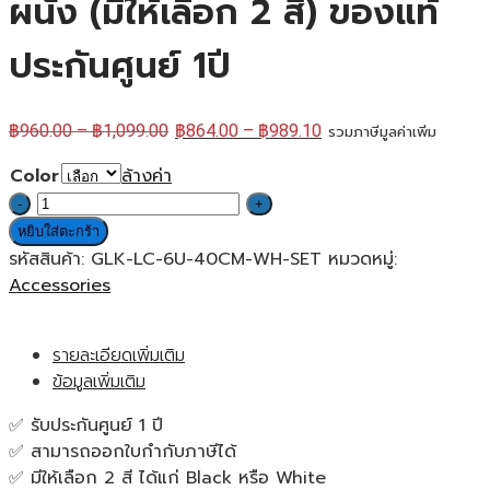
ผนัง (มีให้เลือก 2 สี) ของแท้
ประกันศูนย์ 1ปี
฿
960.00
–
฿
1,099.00
฿
864.00
–
฿
989.10
รวมภาษีมูลค่าเพิ่ม
Color
ล้างค่า
จำนวน
Glink
หยิบใส่ตะกร้า
Network
รหัสสินค้า:
GLK-LC-6U-40CM-WH-SET
หมวดหมู่:
Cabinet
Accessories
Lite
6U
รายละเอียดเพิ่มเติม
(6U
ข้อมูลเพิ่มเติม
ลึก
40)
✅ รับประกันศูนย์ 1 ปี
ตู้
✅ สามารถออกใบกำกับภาษีได้
แร็ค
✅ มีให้เลือก 2 สี ได้แก่ Black หรือ White