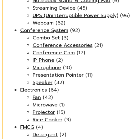
Notebook Stand & Cooling Pad
(6)
Streaming Device
(45)
UPS (Uninterruptible Power Supply)
(96)
Webcam
(62)
Conference System
(92)
Combo Set
(3)
Conference Accessories
(21)
Conference Cam
(17)
IP Phone
(2)
Microphone
(10)
Presentation Pointer
(11)
Speaker
(32)
Electronics
(64)
Fan
(42)
Microwave
(1)
Projector
(15)
Rice Cooker
(3)
FMCG
(4)
Detergent
(2)