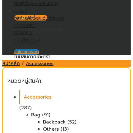
เข้าสู่ระบบ / ลงทะเบียน
สินค้าทั้งหมด
แบรนด์
วิธีการสั่งซื้อ/แจ้งชำระเงิน
ตะกร้าสินค้า /
฿
0.00
เกี่ยวกับเรา
ไม่มีสินค้าในตะกร้า
ติดต่อเรา
รีวิว/บทความ
ตะกร้าสินค้า
ขอใบเสนอราคา
ไม่มีสินค้าในตะกร้า
หน้าหลัก
/
Accessories
หมวดหมู่สินค้า
Accessories
(287)
Bag
(91)
Backpack
(52)
Others
(13)