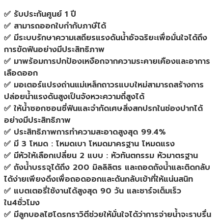
✅ รับประกันศูนย์ 1 ปี
✅ สามารถออกใบกำกับภาษีได้
✅ มีระบบรักษาความเสถียรแรงดันน้ำอัจฉริยะเพื่อมั่นใจได้ถึง
การขัดฟันอย่างมีประสิทธิภาพ
✅ มาพร้อมการปกป้องเหงือกจากความระคายเคืองและอาการ
เลือดออก
✅ มอเตอร์แปรงถ่านแม่เหล็กถาวรแบบใหม่สามารถสร้างการ
ปล่อยน้ำแรงดันสูงเป็นจังหวะความถี่สูงได้
✅ ให้น้ำซอกซอนซี่ฟันและจำกัดเศษสิ่งสกปรกในช่องปากได้
อย่างมีประสิทธิภาพ
✅ ประสิทธิภาพการทำความสะอาดสูงสุด 99.4%
✅ มี 3 โหมด : โหมดเบา โหมดมาครฐาน โหมดแรง
✅ มีหัวให้เลือกเปลี่ยน 2 แบบ : หัวทันตกรรม หัวมาตรฐาน
✅ ถังน้ำบรรจุได้ถึง 200 มิลลิลิตร และถอดถังน้ำและติดกลับ
ได้ง่ายเพียงดึงเพื่อถอดออกและดันกลับเข้าที่ให้แน่นสนิท
✅ แบตเตอรี่ใช้งานได้สูงสุด 90 วัน และชาร์จเต็มเร็ว
ใน4ชั่วโมง
✅ มีลูกบอลไฮโดรกราวิตีช่วยให้มั่นใจได้ว่าการจ่ายน้ำจะราบรื่น