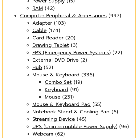
Power Supply
(15)
RAM
(42)
Computer Peripheral & Accessories
(997)
Adapter
(103)
Cable
(174)
Card Reader
(20)
Drawing Tablet
(3)
EPS (Emergency Power Systems)
(22)
External DVD Drive
(2)
Hub
(52)
Mouse & Keyboard
(336)
Combo Set
(19)
Keyboard
(91)
Mouse
(231)
Mouse & Keyboard Pad
(55)
Notebook Stand & Cooling Pad
(6)
Streaming Device
(45)
UPS (Uninterruptible Power Supply)
(96)
Webcam
(62)