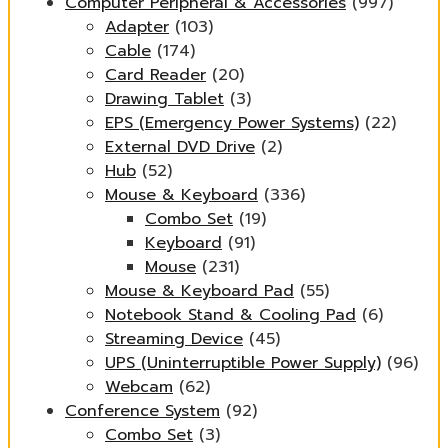
Computer Peripheral & Accessories
(997)
Adapter
(103)
Cable
(174)
Card Reader
(20)
Drawing Tablet
(3)
EPS (Emergency Power Systems)
(22)
External DVD Drive
(2)
Hub
(52)
Mouse & Keyboard
(336)
Combo Set
(19)
Keyboard
(91)
Mouse
(231)
Mouse & Keyboard Pad
(55)
Notebook Stand & Cooling Pad
(6)
Streaming Device
(45)
UPS (Uninterruptible Power Supply)
(96)
Webcam
(62)
Conference System
(92)
Combo Set
(3)