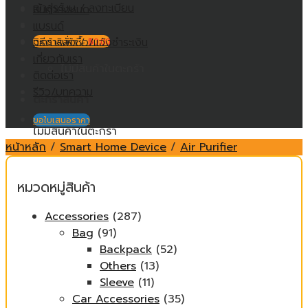
เข้าสู่ระบบ / ลงทะเบียน
สินค้าทั้งหมด
แบรนด์
วิธีการสั่งซื้อ/แจ้งชำระเงิน
ตะกร้าสินค้า /
฿
0.00
เกี่ยวกับเรา
ไม่มีสินค้าในตะกร้า
ติดต่อเรา
รีวิว/บทความ
ตะกร้าสินค้า
ขอใบเสนอราคา
ไม่มีสินค้าในตะกร้า
หน้าหลัก
/
Smart Home Device
/
Air Purifier
หมวดหมู่สินค้า
Accessories
(287)
Bag
(91)
Backpack
(52)
Others
(13)
Sleeve
(11)
Car Accessories
(35)