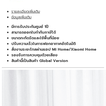
230
cm3
รายละเอียดเพิ่มเติม
เครื่อง
ข้อมูลเพิ่มเติม
ฟอก
อากาศ
มีการรับประกันศูนย์ 1ปี
อัจฉริยะ
สามารถออกใบกำกับภาษีได้
ของ
ขนาดกะทัดรัดและใช้พื้นที่น้อย
แท้
ปรับความเร็วในการฟอกอากาศอัตโนมัติ
ประกัน
สั่งงานระยะไกลผ่านแอป Mi Home/Xiaomi Home
ศูนย์
รองรับการควบคุมด้วยเสียง
1ปี
สินค้านี้เป็นสินค้า Global Version
(Global
Version)
ชิ้น