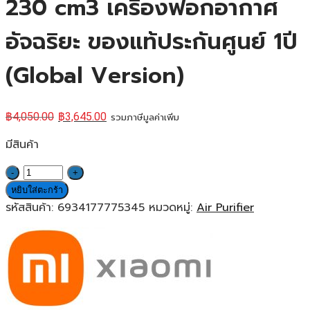
230 cm3 เครื่องฟอกอากาศ
อัจฉริยะ ของแท้ประกันศูนย์ 1ปี
(Global Version)
฿
4,050.00
฿
3,645.00
รวมภาษีมูลค่าเพิ่ม
มีสินค้า
จำนวน
Xiaomi
หยิบใส่ตะกร้า
Mi
รหัสสินค้า:
6934177775345
หมวดหมู่:
Air Purifier
Smart
Air
Purifier
4
Compact
CADR